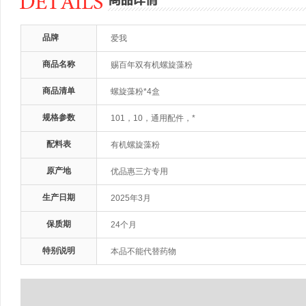
品牌
爱我
商品名称
赐百年双有机螺旋藻粉
商品清单
螺旋藻粉*4盒
规格参数
101，10，通用配件，*
配料表
有机螺旋藻粉
原产地
优品惠三方专用
生产日期
2025年3月
保质期
24个月
特别说明
本品不能代替药物