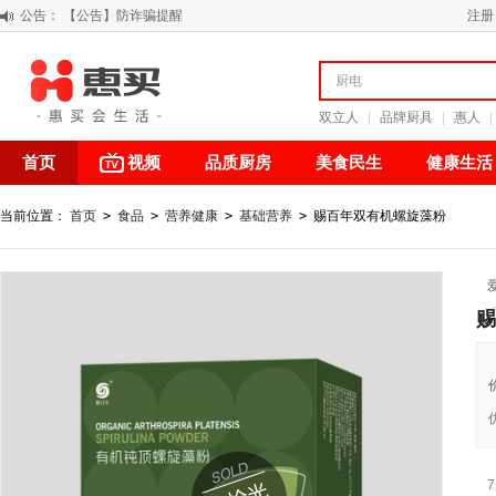
公告：
【公告】防诈骗提醒
注册
【积分调整公告】
阳春三月 惠买带你感受第一颗黄果柑的清新甘甜
关于假冒我公司“惠买小程序“的声明
双立人
|
品牌厨具
|
惠人
|
首页
视频
品质厨房
美食民生
健康生活
当前位置：
首页
>
食品
>
营养健康
>
基础营养
>
赐百年双有机螺旋藻粉
赐