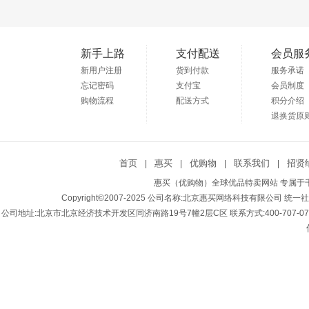
新手上路
支付配送
会员服
新用户注册
货到付款
服务承诺
忘记密码
支付宝
会员制度
购物流程
配送方式
积分介绍
退换货原
首页
惠买
优购物
联系我们
招贤
|
|
|
|
惠买（优购物）全球优品特卖网站 专属于千
Copyright©2007-2025 公司名称:北京惠买网络科技有限公司 统一社会
公司地址:北京市北京经济技术开发区同济南路19号7幢2层C区 联系方式:400-707-0