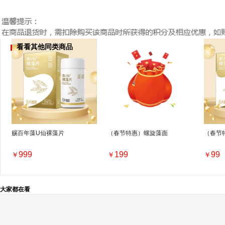
看看其他同类商品
赐百年藻U仙裸藻片
（春节特惠）螺旋藻面
（春节
999
199
99
￥
￥
￥
大家都在看