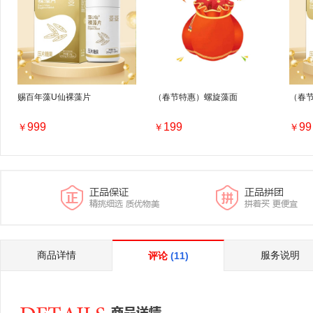
赐百年藻U仙裸藻片
（春节特惠）螺旋藻面
（春
999
199
99
￥
￥
￥
商品详情
服务说明
评论
(11)