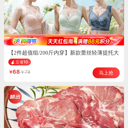
【2件超值组/200斤内穿】新款蕾丝轻薄提托大
胸显小透气内衣·肤色+墨兰
立省10
68
78
马上抢