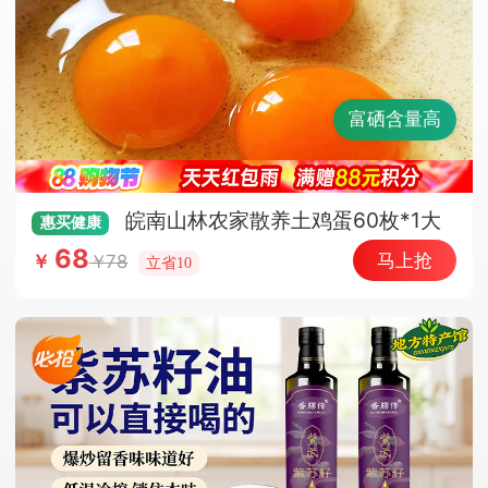
富硒含量高
皖南山林农家散养土鸡蛋60枚*1大
惠买
健康
箱（顺丰快递）
68
马上抢
78
￥
立省10