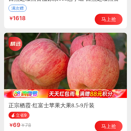
茄原浆
满次赠
1618
马上抢
正宗栖霞·红富士苹果大果8.5-9斤装
立省9
69
78
马上抢