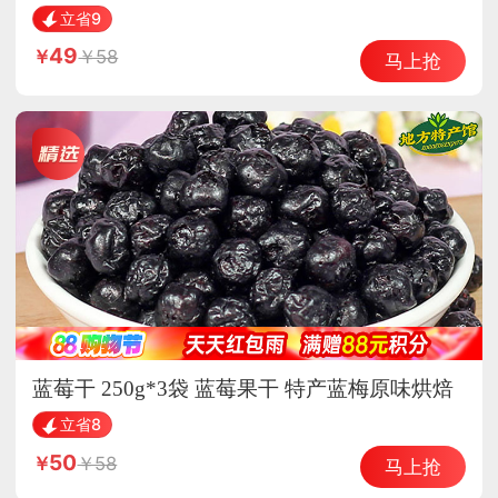
25年新花生
立省9
49
58
马上抢
蓝莓干 250g*3袋 蓝莓果干 特产蓝梅原味烘焙
立省8
50
58
马上抢