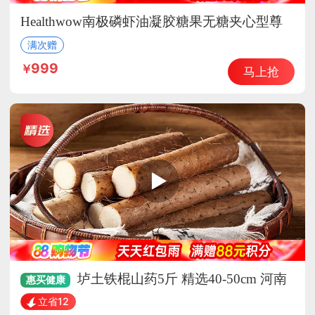
Healthwow南极磷虾油凝胶糖果无糖夹心型尊
贵组
满次赠
999
马上抢
垆土铁棍山药5斤 精选40-50cm 河南
惠买
健康
焦作特产 怀山药产地直发
立省12