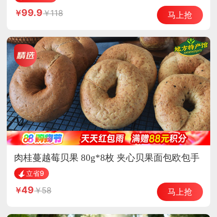
99.9
118
马上抢
肉桂蔓越莓贝果 80g*8枚 夹心贝果面包欧包手
工烘焙
立省9
49
58
马上抢