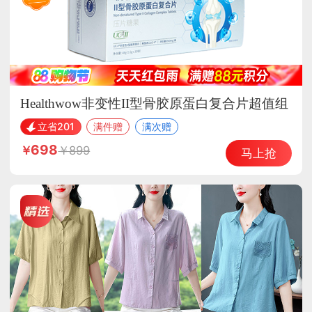
Healthwow非变性II型骨胶原蛋白复合片超值组
立省201
满件赠
满次赠
698
899
马上抢