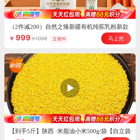
（2件减200）自然之臻新疆有机纯驼乳粉新款
会员专享
999
马上抢
1098
￥
立省99
【到手5斤】陕西 ·米脂油小米500g/袋【自立袋
装】