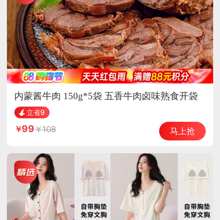
内蒙酱牛肉 150g*5袋 五香牛肉卤味熟食开袋
即食
立省9
99
108
马上抢