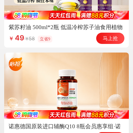
紫苏籽油 500ml*2瓶 低温冷榨苏子油食用植物
调和油家用热炒凉拌炒菜
49
马上抢
58
￥
立省9
诺惠德国原装进口辅酶Q10 8瓶会员惠享组·诺