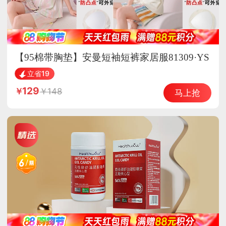
【95棉带胸垫】安曼短袖短裤家居服81309·YS
81302
立省19
129
148
马上抢