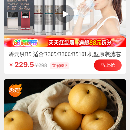
碧云泉R5 适合R305/R306/R510L机型原装滤芯
（选组合更优惠）
229.5
马上抢
298
￥
立省68.5