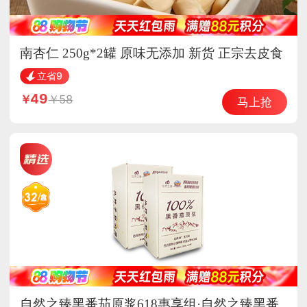
南杏仁 250g*2罐 原味无添加 新货 正宗去皮食
用
立省9
49
58
马上抢
自然之臻黑番茄原浆618惠享组·自然之臻黑番