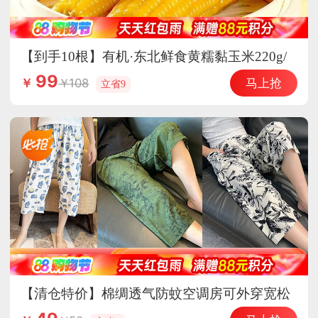
【到手10根】有机·东北鲜食黄糯黏玉米220g/
根（糯9）
99
马上抢
108
￥
立省9
【清仓特价】棉绸透气防蚊空调房可外穿宽松
七分家居裤·棉绸7分-怦然心动（有口袋）