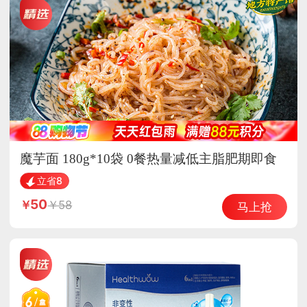
魔芋面 180g*10袋 0餐热量减低主脂肥期即食
主食品
立省8
50
58
马上抢