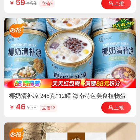
59
马上抢
68
￥
立省9
椰奶清补凉 245克*12罐 海南特色美食植物蛋
白饮料
46
马上抢
58
￥
立省12