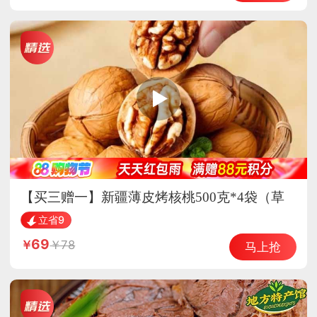
【买三赠一】新疆薄皮烤核桃500克*4袋（草
本味）熟核桃 坚果 酥脆可口
立省9
69
78
马上抢