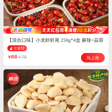
【混合口味】小龙虾虾尾 250g*4盒 麻辣+蒜蓉
开袋加热即食
立省12
66
78
马上抢