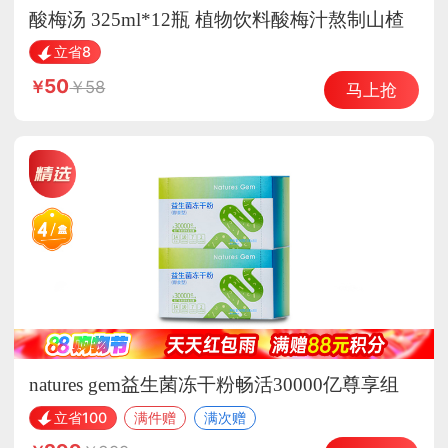
酸梅汤 325ml*12瓶 植物饮料酸梅汁熬制山楂
乌梅汁饮品
立省8
50
58
马上抢
natures gem益生菌冻干粉畅活30000亿尊享组
立省100
满件赠
满次赠