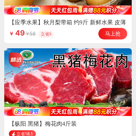
【应季水果】秋月梨带箱 约9斤 新鲜水果 皮薄
脆甜
49
马上抢
58
￥
立省9
【枞阳 黑猪】梅花肉4斤装
立省18.1