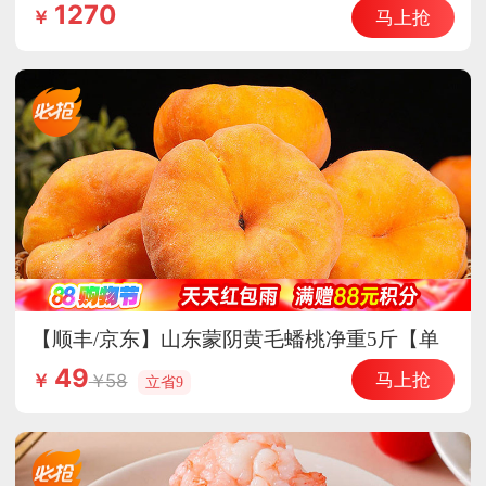
惠德国原装进口辅酶Q10
1270
马上抢
￥
【顺丰/京东】山东蒙阴黄毛蟠桃净重5斤【单
果150g+】香甜多汁 皮薄核小
49
马上抢
58
￥
立省9