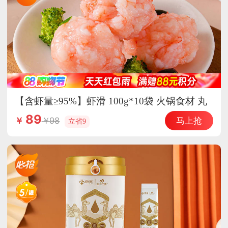
【含虾量≥95%】虾滑 100g*10袋 火锅食材 丸
子 丸料 海鲜水产
89
马上抢
98
￥
立省9