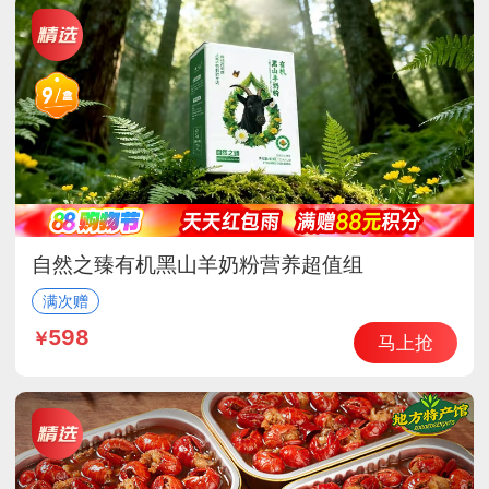
自然之臻有机黑山羊奶粉营养超值组
满次赠
598
马上抢