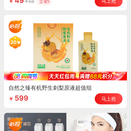
49
马上抢
58
￥
立省9
自然之臻有机野生刺梨原液超值组
599
马上抢
￥