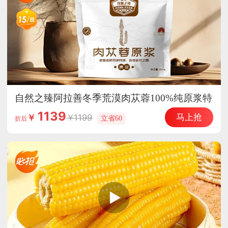
自然之臻阿拉善冬季荒漠肉苁蓉100%纯原浆特
惠组
1139
马上抢
1199
￥
立省60
折后