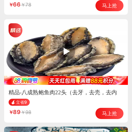
66
78
马上抢
精品-八成熟鲍鱼肉22头（去牙，去壳，去内
脏）
立省9
89
98
马上抢