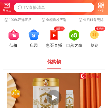
节目表
分类
100%严选正品
全程质检严选
售后服务无忧
直播中
领积分
低价
庄园
惠买直播
自然之臻
签到
优购物