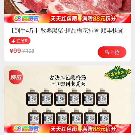
【到手4斤】散养黑猪·精品梅花排骨 顺丰快递
立省9
99
108
马上抢