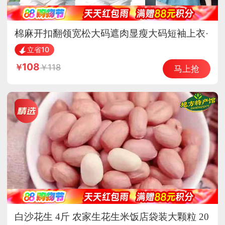
棉麻开扣翻领宽松大码遮肉显瘦大码短袖上衣·
蕾丝口袋紫色
立省10
108
118
马上抢
白沙花生 4斤 农家生花生米饭店袋装大颗粒 20