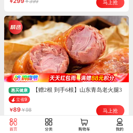
299
399
马上抢
【赠2根 到手6根】山东青岛老火腿3
惠买
健康
00g/根*4根
立省9
89
98
马上抢