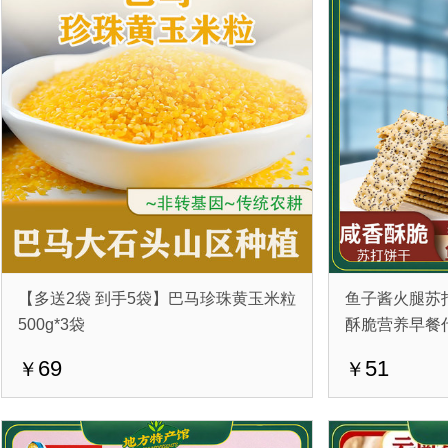
【多送2袋 到手5袋】巴马珍珠黄玉米粒
鱼子酱火腿苏打饼
500g*3袋
酥脆营养早餐
69
51
￥
￥