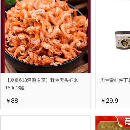
【夏夏618溯源专享】野生无头虾米
周生堂杜仲丁10
150g*3罐
88
29.9
￥
￥