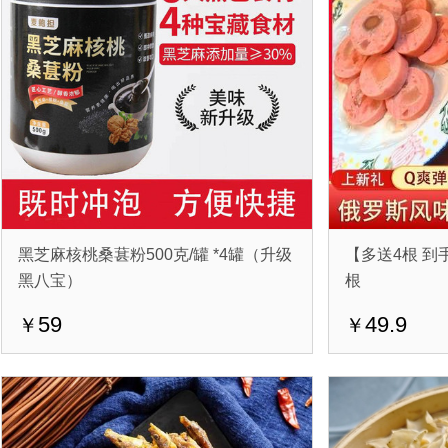
黑芝麻核桃桑葚粉500克/罐 *4罐（升级
【多送4根 到手
黑八宝）
根
59
49.9
￥
￥