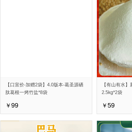
【口宣价-加赠2袋】4.0版本-葛圣源硒
【有山有水】
肽葛根一烤竹盐*8袋
2.5kg*2袋
99
59
￥
￥