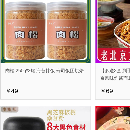
肉松 250g*2罐 海苔拌饭 寿司饭团烘焙
【多送3盒 到
京风味炸酱面1
49
69
￥
￥