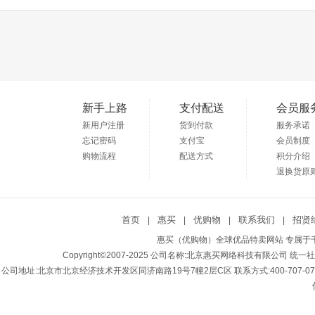
新手上路
支付配送
会员服
新用户注册
货到付款
服务承诺
忘记密码
支付宝
会员制度
购物流程
配送方式
积分介绍
退换货原
首页
惠买
优购物
联系我们
招贤
|
|
|
|
惠买（优购物）全球优品特卖网站 专属于千
Copyright©2007-2025 公司名称:北京惠买网络科技有限公司 统一社会
公司地址:北京市北京经济技术开发区同济南路19号7幢2层C区 联系方式:400-707-0