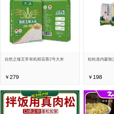
自然之臻五常有机稻花香2号大米
粒粒道内蒙敖
279
198
￥
￥