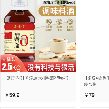
【到手2桶】0 添加·大桶料酒2.5kg/桶
【多送4袋 到手
袋 *5袋
59.9
79
￥
￥