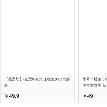
【燕之坊】招远海滨龙口粉丝200g*5袋
小号羊肚菌 5包 
装
里拉非野生 
49.9
49
￥
￥