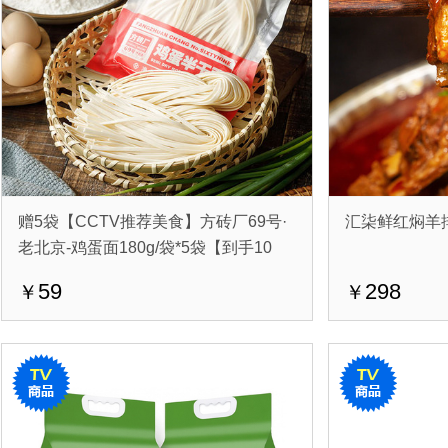
赠5袋【CCTV推荐美食】方砖厂69号·
汇柒鲜红焖羊
老北京-鸡蛋面180g/袋*5袋【到手10
袋】
59
298
￥
￥