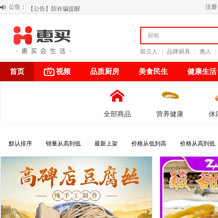
公告：
【公告】防诈骗提醒
注册
【积分调整公告】
阳春三月 惠买带你感受第一颗黄果柑的清新甘甜
关于假冒我公司“惠买小程序“的声明
双立人
|
品牌厨具
|
惠人
|
首页
视频
品质厨房
美食民生
健康生活
全部商品
营养健康
休
默认排序
销量从高到低
最新上架
价格从低到高
价格从高到低