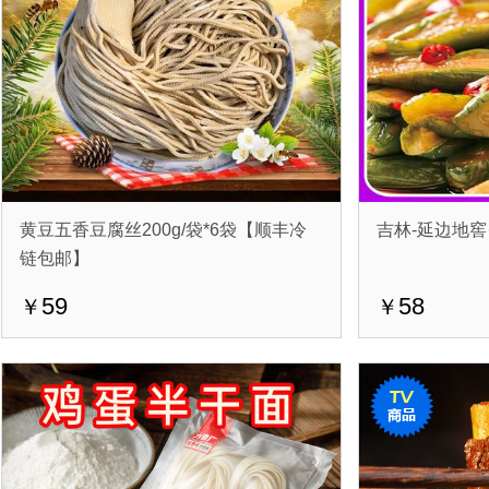
黄豆五香豆腐丝200g/袋*6袋【顺丰冷
吉林-延边地窖·
链包邮】
59
58
￥
￥