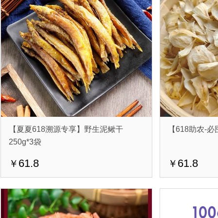
【夏夏618溯源专享】野生泥鳅干
【618助农-必
250g*3袋
61.8
61.8
￥
￥