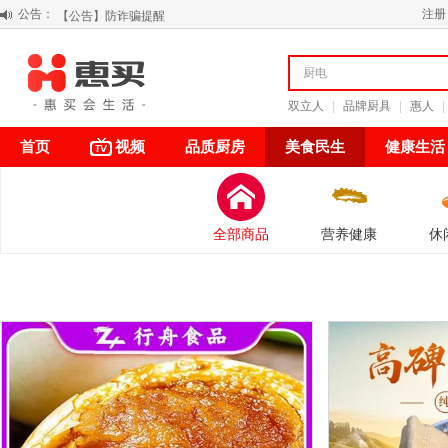
公告：
【公告】防诈骗提醒
注册
【积分调整公告】
阳春三月 惠买带你感受第一颗黄果柑的清新甘甜
关于假冒我公司“惠买小程序“的声明
双立人
|
品牌厨具
|
惠人
|
首页
视频
品质厨房
美食民生
健康生活
全部商品
营养健康
休