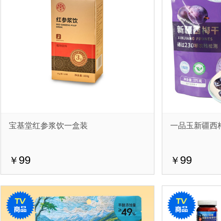
宝基堂红参浆饮一盒装
一品玉新疆西
99
99
￥
￥