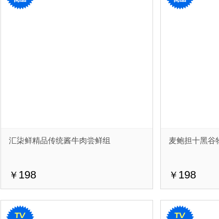
汇柒鲜精品传统酱牛肉尝鲜组
麦鲍担十黑谷
198
198
￥
￥