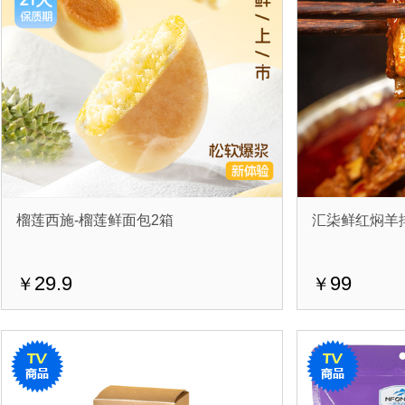
榴莲西施-榴莲鲜面包2箱
汇柒鲜红焖羊
29.9
99
￥
￥