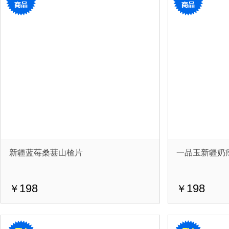
新疆蓝莓桑葚山楂片
一品玉新疆奶
198
198
￥
￥