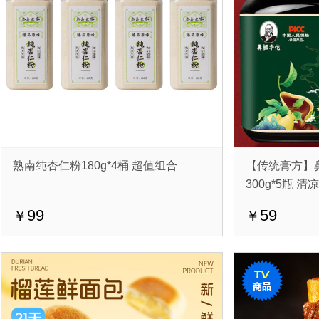
熟南纯杏仁粉180g*4桶 超值组合
【传统膏方】
300g*5瓶 清
99
59
￥
￥