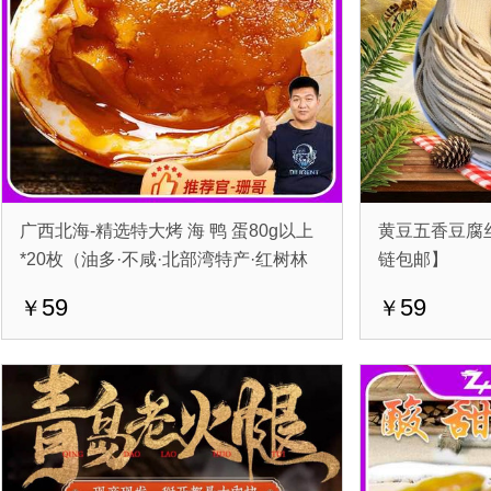
广西北海-精选特大烤 海 鸭 蛋80g以上
黄豆五香豆腐丝
*20枚（油多·不咸·北部湾特产·红树林
链包邮】
馈赠）
59
59
￥
￥