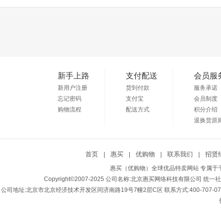
新手上路
支付配送
会员服
新用户注册
货到付款
服务承诺
忘记密码
支付宝
会员制度
购物流程
配送方式
积分介绍
退换货原
首页
惠买
优购物
联系我们
招贤
|
|
|
|
惠买（优购物）全球优品特卖网站 专属于千
Copyright©2007-2025 公司名称:北京惠买网络科技有限公司 统一社会
公司地址:北京市北京经济技术开发区同济南路19号7幢2层C区 联系方式:400-707-0