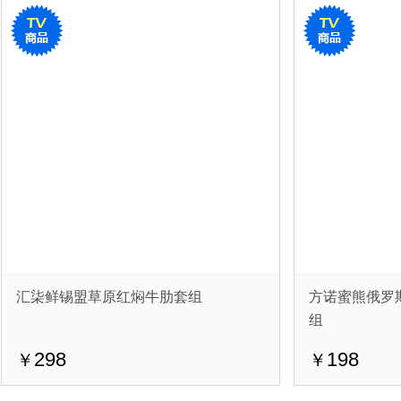
汇柒鲜锡盟草原红焖牛肋套组
方诺蜜熊俄罗
组
298
198
￥
￥