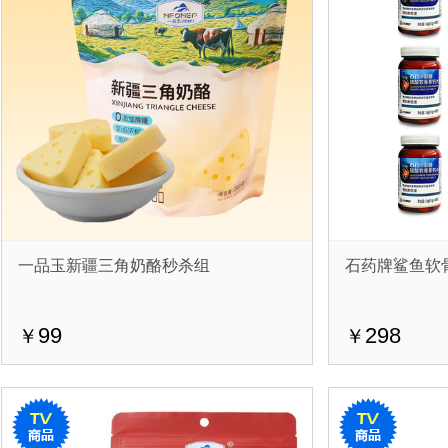
一品玉新疆三角奶酪秒杀组
石药牌鲨鱼软
99
298
￥
￥