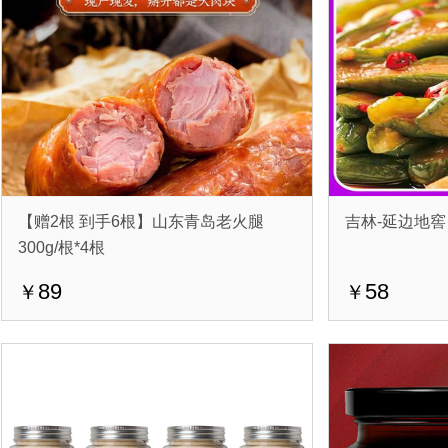
【赠2根 到手6根】山东青岛老火腿
吉林-延边地窖·
300g/根*4根
89
58
￥
￥