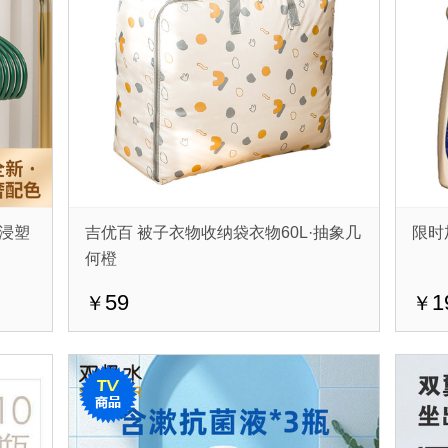
浸塑
吉优百 被子衣物收纳袋衣物60L·抽象几
限时
何橙
59
1
￥
￥