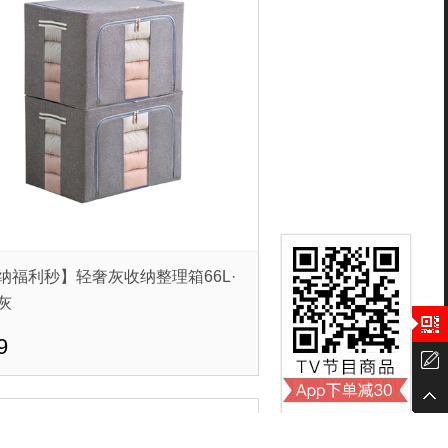
纳福利秒】轻奢灰收纳整理箱66L·
灰
9