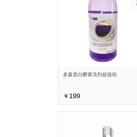
多森蛋白酵素洗剂超值组
199
￥