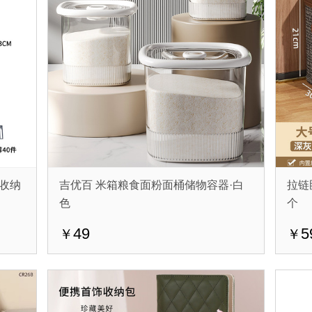
收纳
吉优百 米箱粮食面粉面桶储物容器·白
拉链
色
个
49
5
￥
￥