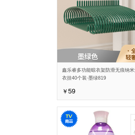
鑫乐睿多功能晾衣架防滑无痕纳米
衣挂40个装·墨绿819
59
￥