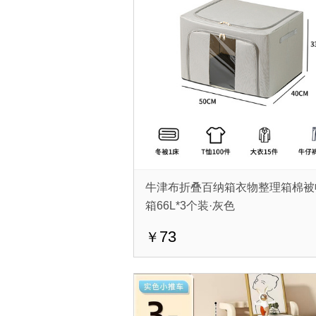
牛津布折叠百纳箱衣物整理箱棉被
箱66L*3个装·灰色
73
￥