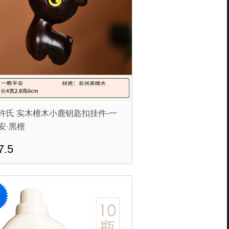
许氏 实木檀木小鹿钥匙扣挂件-一
安·黑檀
7.5