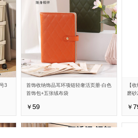
号3
首饰收纳饰品耳环项链轻奢活页册·白色
【收
首饰包+五张绒布袋
磨砂
59
7
￥
￥