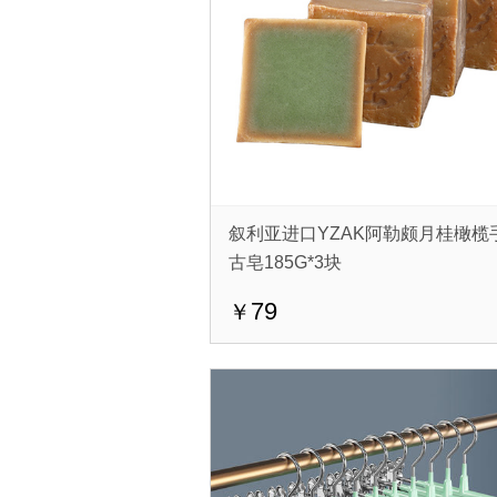
叙利亚进口YZAK阿勒颇月桂橄榄
古皂185G*3块
79
￥