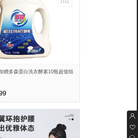
加赠多森蛋白洗衣酵素10瓶超值组
99