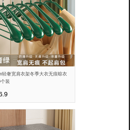
5cm轻奢宽肩衣架冬季大衣无痕晾衣
0个装
6.9