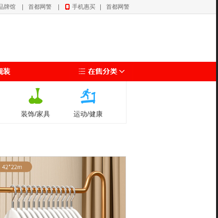
品牌馆
|
首都网警
|
手机惠买
|
首都网警
靓装
装饰/家具
运动/健康
礼品