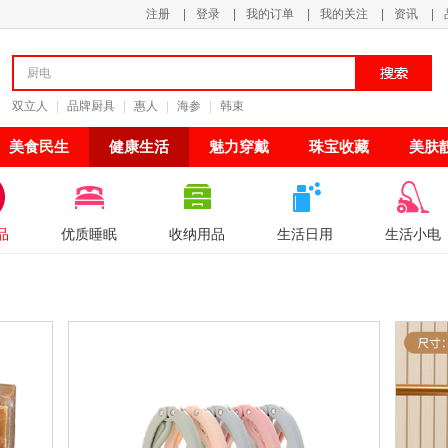
注册
|
登录
|
我的订单
|
我的关注
|
资讯
|
清新甘甜
双立人
|
品牌厨具
|
惠人
|
海参
|
韩束
美食民生
健康生活
魅力穿戴
珠宝收藏
美肤
品
优质睡眠
收纳用品
生活日用
生活小电