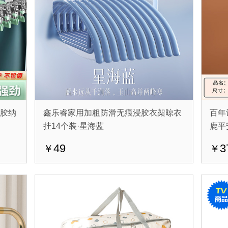
浸胶纳
鑫乐睿家用加粗防滑无痕浸胶衣架晾衣
百年
挂14个装·星海蓝
鹿平
49
3
￥
￥