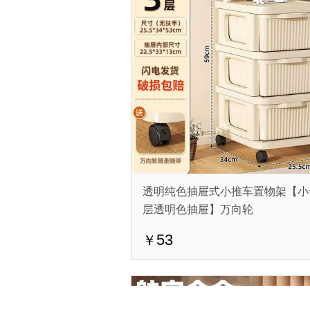
透明纯色抽屉式小推车置物架【小
层透明色抽屉】万向轮
53
￥