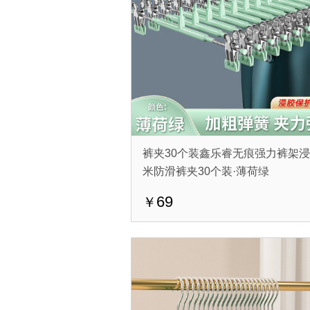
裤夹30个装鑫乐睿无痕强力裤架
米防滑裤夹30个装·薄荷绿
69
￥