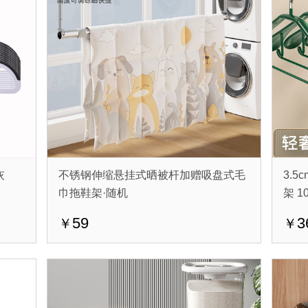
灰
不锈钢伸缩悬挂式晒被杆加赠吸盘式毛
3.
巾拖鞋架·随机
架 1
59
3
￥
￥