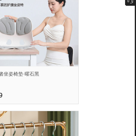
者坐姿椅垫·曜石黑
9