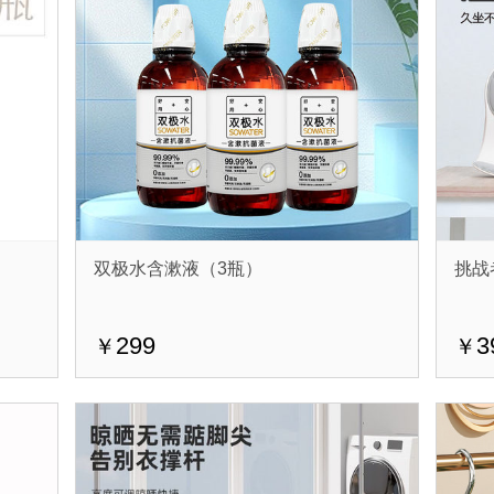
双极水含漱液（3瓶）
挑战
299
3
￥
￥