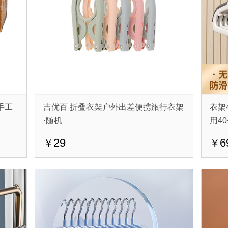
手工
吉优百 折叠衣架户外出差便携旅行衣架
衣架
·随机
用4
29
6
￥
￥