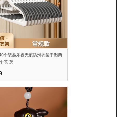
所有商品分类
40个装鑫乐睿无痕防滑衣架干湿两
0个装·灰
9