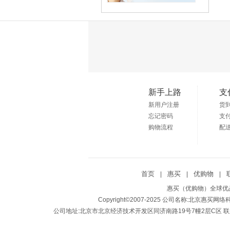
新手上路
支
新用户注册
货
忘记密码
支
购物流程
配
首页
惠买
优购物
|
|
|
惠买（优购物）全球优品
Copyright©2007-2025 公司名称:北京惠买网
公司地址:北京市北京经济技术开发区同济南路19号7幢2层C区 联系方式