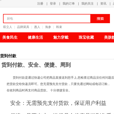
注册
|
登录
|
我的订单
|
我的关注
|
资讯
|
清新甘甜
明
双立人
|
品牌厨具
|
惠人
|
海参
|
韩束
美食民生
健康生活
魅力穿戴
珠宝收藏
美肤
货到付款
货到付款、安全、便捷、周到
货到付款是通过快递公司把商品直接送到您手上,您检查过商品没任何问题后
把货款交给快递员即可。您无需预先支付货款，只要先通过网站或电话订购，
在收到商品时再支付商品货款。 十分便捷安全。
安全：无需预先支付货款，保证用户利益