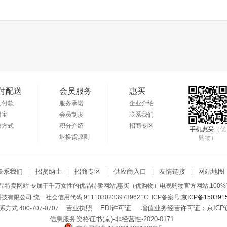
付配送
会员服务
惠买
到付款
服务承诺
企业介绍
付宝
会员制度
联系我们
送方式
积分介绍
招商专区
手机惠买
（优
退换货原则
购物）
联系我们
招贤纳士
招商专区
供应商入口
友情链接
网站地图
|
|
|
|
|
特卖网站 专属于千万女性的优品特卖网站,惠买（优购物）电视购物官方网站,100%
络科技有限公司 统一社会信用代码:91110302339739621C ICP备案号:
京ICP备150391
营业执照
EDI许可证
增值业务经营许可证：京ICP证
:400-707-0707
信息服务资格证书(京)-非经营性-2020-0171