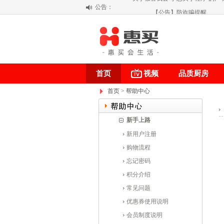
公告：
【公告】防诈骗提醒
【积分调整公告】
阳春三月 惠买带你感受第一颗黄果柑的
关于假冒我公司“惠买小程序“的声
首页
视频
品质厨房
首页
> 帮助中心
新手上路
新用户注册
购物流程
忘记密码
积分介绍
常见问题
优惠券使用说明
会员制度说明