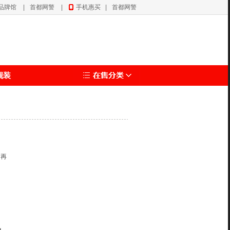
品牌馆
|
首都网警
|
手机惠买
|
首都网警
靓装
再