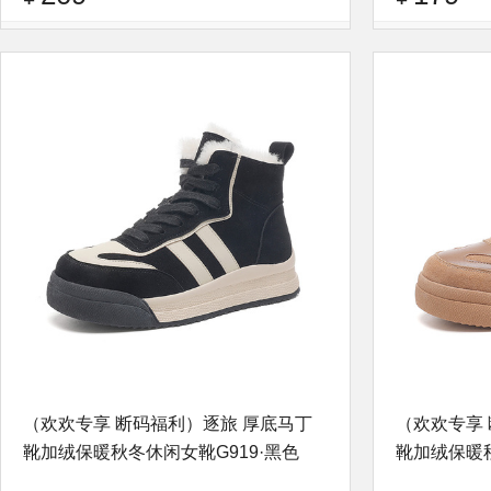
品牌：
逐旅
查看评论
品牌：
逐旅
（欢欢专享 断码福利）逐旅 厚底马丁
（欢欢专享
靴加绒保暖秋冬休闲女靴G919·黑色
靴加绒保暖秋