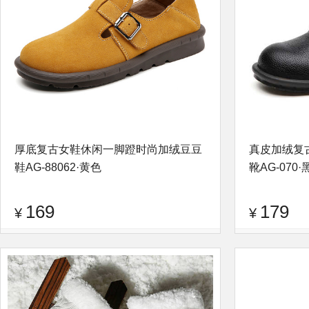
厚底复古女鞋休闲一脚蹬时尚加绒豆豆
真皮加绒复
鞋AG-88062·黄色
靴AG-070
169
179
¥
¥
品牌：
逐旅
查看评论
品牌：
逐旅