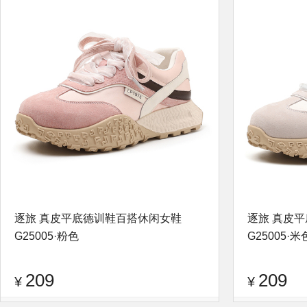
逐旅 真皮平底德训鞋百搭休闲女鞋
逐旅 真皮
G25005·粉色
G25005·米
209
209
¥
¥