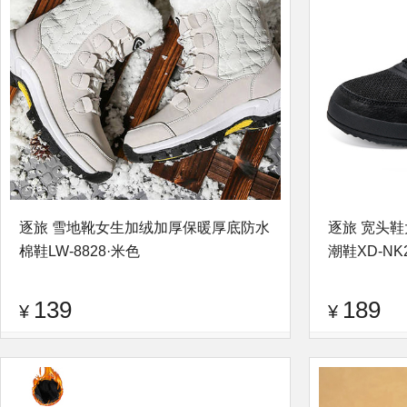
逐旅 雪地靴女生加绒加厚保暖厚底防水
逐旅 宽头
棉鞋LW-8828·米色
潮鞋XD-NK
139
189
¥
¥
品牌：
逐旅
查看评论
品牌：
逐旅