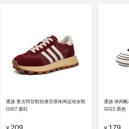
品牌：
逐旅
查看评论
品牌：
逐旅
逐旅 复古阿甘鞋轻便百搭休闲运动女鞋
逐旅 休闲
G507·紫红
G022·黑色
209
179
¥
¥