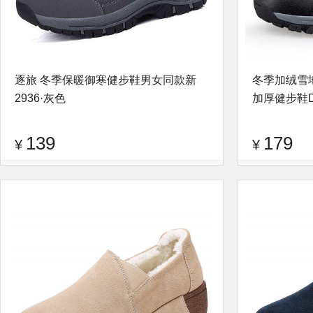
逐旅 冬季保暖御寒健步鞋男女同款新
冬季加绒雪
2936·灰色
加厚健步鞋DY
139
179
¥
¥
品牌：
逐旅
查看评论
品牌：
逐旅