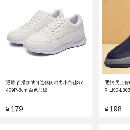
逐旅 百搭加绒可选休闲时尚小白鞋SY-
逐旅 男士
409P-3cm·白色加绒
鞋LKS-L30
179
198
¥
¥
品牌：
逐旅
查看评论
品牌：
逐旅