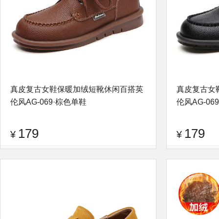
真皮复古女鞋保暖加绒短靴休闲百搭英
真皮复古女
伦风AG-069·棕色单鞋
伦风AG-06
179
179
¥
¥
品牌：
逐旅
查看评论
品牌：
逐旅