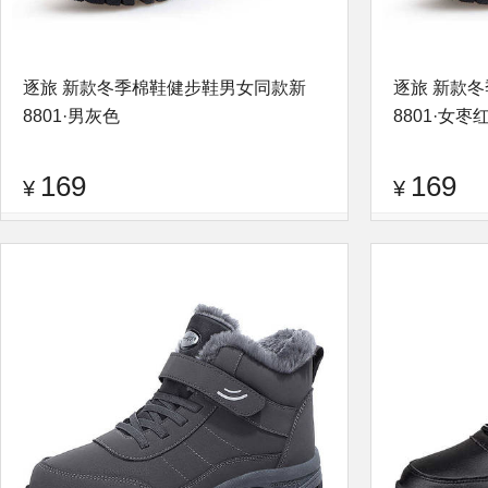
逐旅 新款冬季棉鞋健步鞋男女同款新
逐旅 新款
8801·男灰色
8801·女枣
169
169
¥
¥
品牌：
逐旅
查看评论
品牌：
逐旅