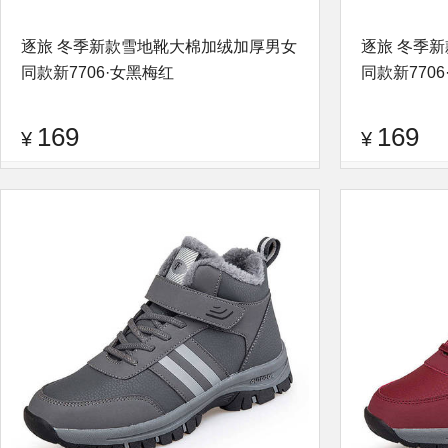
逐旅 冬季新款雪地靴大棉加绒加厚男女
逐旅 冬季
同款新7706·女黑梅红
同款新770
169
169
¥
¥
品牌：
逐旅
查看评论
品牌：
逐旅