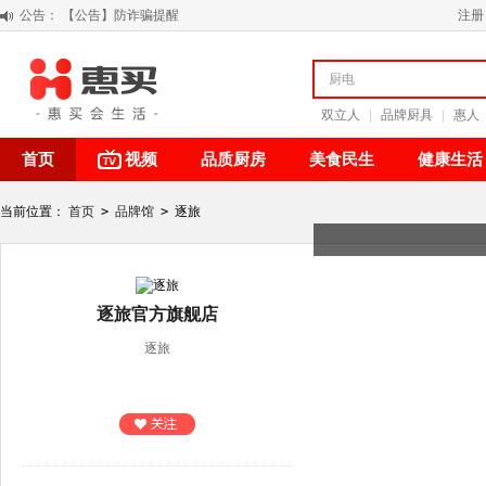
公告：
【公告】防诈骗提醒
注册
【积分调整公告】
阳春三月 惠买带你感受第一颗黄果柑的清新甘甜
关于假冒我公司“惠买小程序“的声明
双立人
|
品牌厨具
|
惠人
首页
视频
品质厨房
美食民生
健康生活
当前位置：
首页
>
品牌馆
>
逐旅
逐旅官方旗舰店
逐旅