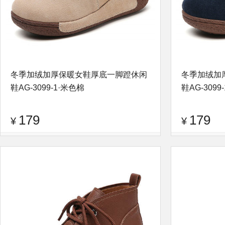
冬季加绒加厚保暖女鞋厚底一脚蹬休闲
冬季加绒加
鞋AG-3099-1·米色棉
鞋AG-3099
179
179
¥
¥
品牌：
逐旅
查看评论
品牌：
逐旅