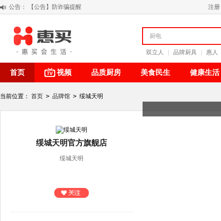
公告：
【公告】防诈骗提醒
注册
【积分调整公告】
阳春三月 惠买带你感受第一颗黄果柑的清新甘甜
关于假冒我公司“惠买小程序“的声明
双立人
|
品牌厨具
|
惠人
首页
视频
品质厨房
美食民生
健康生活
当前位置：
首页
>
品牌馆
>
绥城天明
绥城天明官方旗舰店
绥城天明