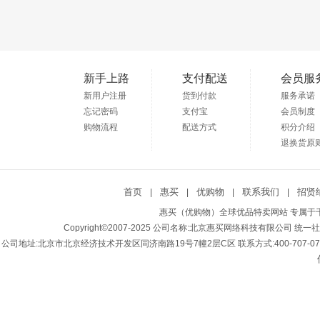
新手上路
支付配送
会员服
新用户注册
货到付款
服务承诺
忘记密码
支付宝
会员制度
购物流程
配送方式
积分介绍
退换货原
首页
惠买
优购物
联系我们
招贤
|
|
|
|
惠买（优购物）全球优品特卖网站 专属于千
Copyright©2007-2025 公司名称:北京惠买网络科技有限公司 统一社会
公司地址:北京市北京经济技术开发区同济南路19号7幢2层C区 联系方式:400-707-0