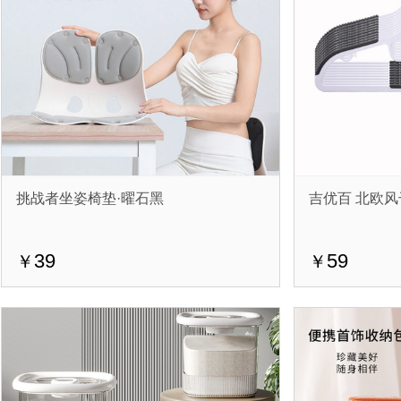
挑战者坐姿椅垫·曜石黑
吉优百 北欧风
39
59
￥
￥