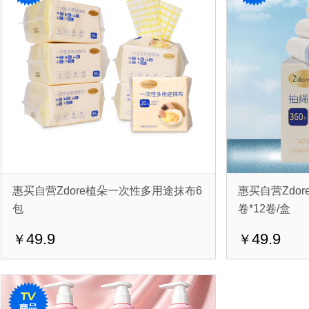
惠买自营Zdore植朵一次性多用途抹布6
惠买自营Zdo
包
卷*12卷/盒
49.9
49.9
￥
￥