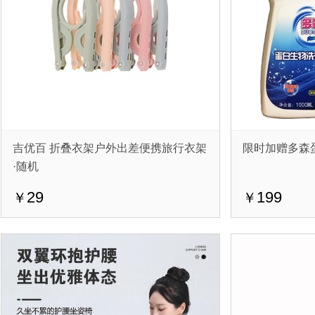
吉优百 折叠衣架户外出差便携旅行衣架
限时加赠多森
·随机
29
199
￥
￥