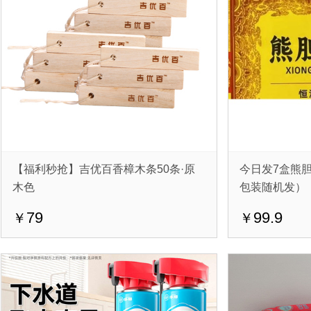
【福利秒抢】吉优百香樟木条50条·原
今日发7盒熊胆
木色
包装随机发）
79
99.9
￥
￥