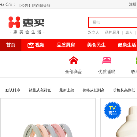
公告：
【公告】防诈骗提醒
注册
【积分调整公告】
阳春三月 惠买带你感受第一颗黄果柑的清新甘甜
关于假冒我公司“惠买小程序“的声明
双立人
|
品牌厨具
|
惠人
|
首页
视频
品质厨房
美食民生
健康生活
全部商品
优质睡眠
收
默认排序
销量从高到低
最新上架
价格从低到高
价格从高到低