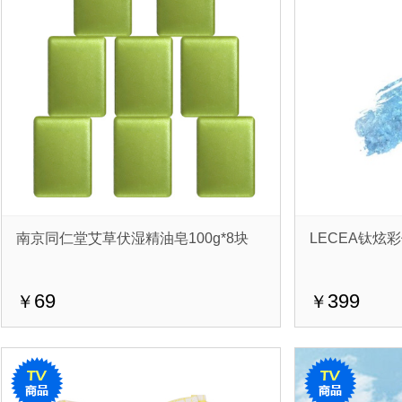
南京同仁堂艾草伏湿精油皂100g*8块
LECEA钛炫彩
69
399
￥
￥