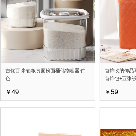
吉优百 米箱粮食面粉面桶储物容器·白
首饰收纳饰品
色
首饰包+五张
49
59
￥
￥