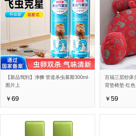
【新品驾到】净狮 管道杀虫慕斯300ml·
百福三层纱床
图片上
背垫椅垫·红色
69
59
￥
￥