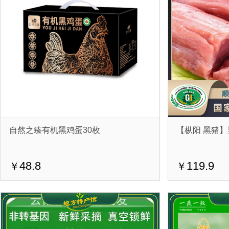
自然之臻有机黑鸡蛋30枚
【枞阳 黑猪】
48.8
119.9
￥
￥