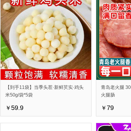
【到手11袋】当季头茬·新鲜芡实·‌鸡头
青岛老火腿 30
米50g/袋*5袋
火腿肠
59.9
79
￥
￥