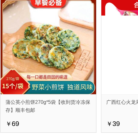
蒲公英小煎饼270g*5袋【收到货冷冻保
广西红心火龙果
存】顺丰包邮
69
39
￥
￥