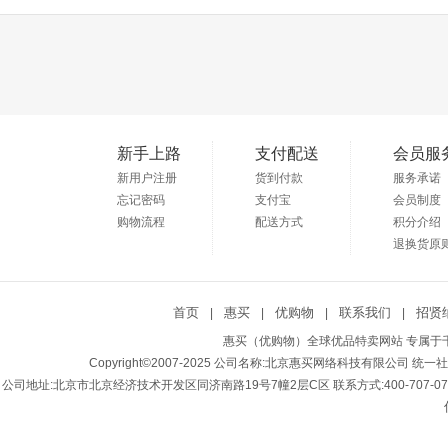
新手上路
支付配送
会员服
新用户注册
货到付款
服务承诺
忘记密码
支付宝
会员制度
购物流程
配送方式
积分介绍
退换货原
首页
惠买
优购物
联系我们
招贤
|
|
|
|
惠买（优购物）全球优品特卖网站 专属于千
Copyright©2007-2025 公司名称:北京惠买网络科技有限公司 统一社会
公司地址:北京市北京经济技术开发区同济南路19号7幢2层C区 联系方式:400-707-0