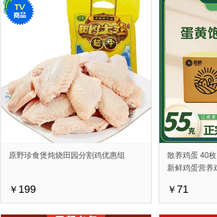
原野珍食煲炖烧田园分割鸡优惠组
散养鸡蛋 40枚
新鲜鸡蛋营养
199
71
￥
￥