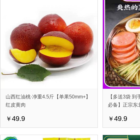
山西红油桃·净重4.5斤【单果50mm+】
【多送3袋 到
红皮黄肉
必备】正宗东北
49.9
49.9
￥
￥