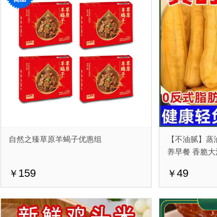
自然之臻草原羊蝎子优惠组
【不油腻】蒸油条
养早餐 香脆大
159
49
￥
￥