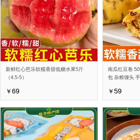
新鲜红心芭乐软糯香甜低糖水果5斤
南瓜红豆卷 50
（4.5-5）
包 杂粮馒头 
69
59
￥
￥