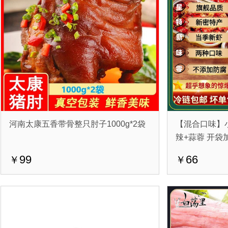
河南太康五香带骨整只肘子1000g*2袋
【混合口味】小龙
辣+蒜蓉 开袋
99
66
￥
￥