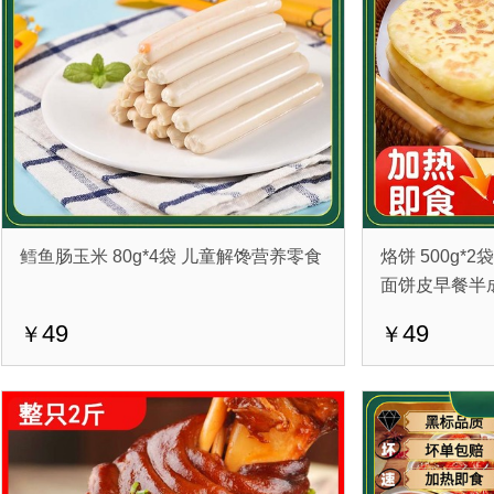
鳕鱼肠玉米 80g*4袋 儿童解馋营养零食
烙饼 500g*
面饼皮早餐半
49
49
￥
￥