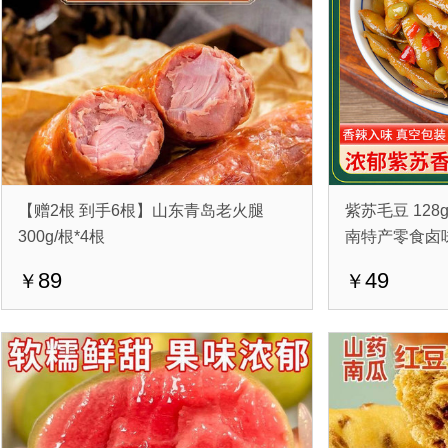
【赠2根 到手6根】山东青岛老火腿
紫苏毛豆 128
300g/根*4根
南特产零食卤
89
49
￥
￥