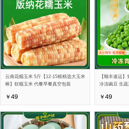
云南花糯玉米 5斤【12-15根精选大玉米
【顺丰速运】青
棒】软糯玉米 代餐早餐真空包装
冷冻豌豆 生蔬
49
49
￥
￥