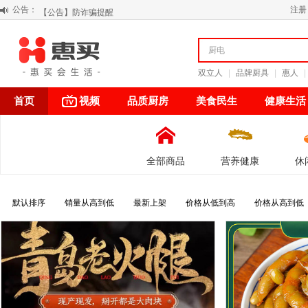
公告：
【公告】防诈骗提醒
注册
【积分调整公告】
阳春三月 惠买带你感受第一颗黄果柑的清新甘甜
关于假冒我公司“惠买小程序“的声明
双立人
|
品牌厨具
|
惠人
|
首页
视频
品质厨房
美食民生
健康生活
全部商品
营养健康
休
默认排序
销量从高到低
最新上架
价格从低到高
价格从高到低