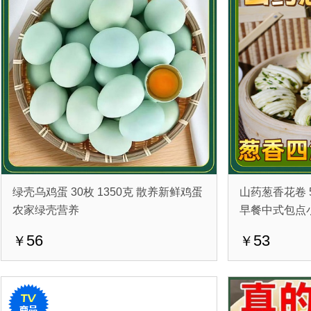
绿壳乌鸡蛋 30枚 1350克 散养新鲜鸡蛋
山药葱香花卷 5
农家绿壳营养
早餐中式包点
56
53
￥
￥