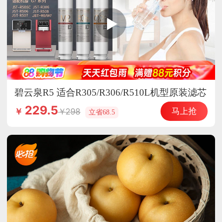
碧云泉R5 适合R305/R306/R510L机型原装滤芯
（选组合更优惠）
229.5
马上抢
298
￥
立省68.5