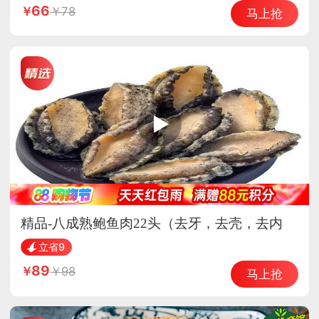
66
78
马上抢
精品-八成熟鲍鱼肉22头（去牙，去壳，去内
脏）
立省9
89
98
马上抢