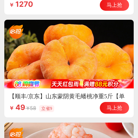
惠德国原装进口辅酶Q10
1270
马上抢
￥
【顺丰/京东】山东蒙阴黄毛蟠桃净重5斤【单
果150g+】香甜多汁 皮薄核小
49
马上抢
58
￥
立省9