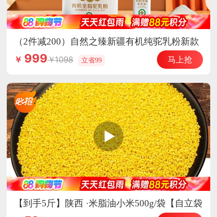
（2件减200）自然之臻新疆有机纯驼乳粉新款
会员专享
999
马上抢
1098
￥
立省99
【到手5斤】陕西 ·米脂油小米500g/袋【自立袋
装】