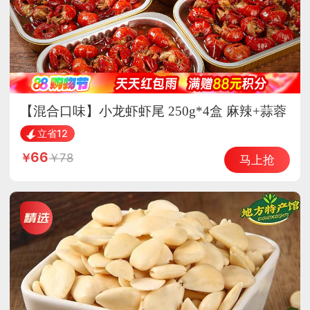
【混合口味】小龙虾虾尾 250g*4盒 麻辣+蒜蓉
开袋加热即食
立省12
66
78
马上抢