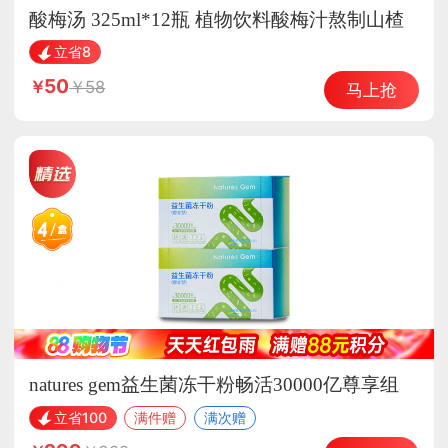
酸梅汤 325ml*12瓶 植物饮料酸梅汁熬制山楂
乌梅汁饮品
立省8
50
58
马上抢
natures gem益生菌冻干粉畅活30000亿尊享组
立省100
满件赠
满次赠