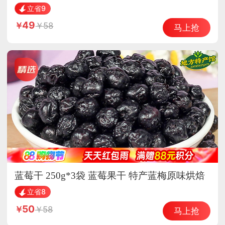
25年新花生
立省9
49
58
马上抢
蓝莓干 250g*3袋 蓝莓果干 特产蓝梅原味烘焙
立省8
50
58
马上抢