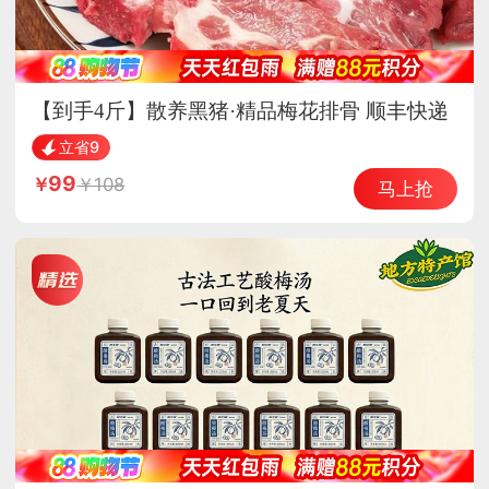
【到手4斤】散养黑猪·精品梅花排骨 顺丰快递
立省9
99
108
马上抢