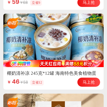
59
马上抢
68
￥
立省9
椰奶清补凉 245克*12罐 海南特色美食植物蛋
白饮料
46
马上抢
58
￥
立省12