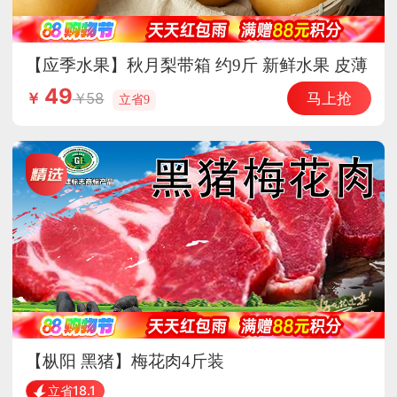
【应季水果】秋月梨带箱 约9斤 新鲜水果 皮薄
脆甜
49
马上抢
58
￥
立省9
【枞阳 黑猪】梅花肉4斤装
立省18.1