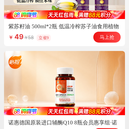
紫苏籽油 500ml*2瓶 低温冷榨苏子油食用植物
调和油家用热炒凉拌炒菜
49
马上抢
58
￥
立省9
诺惠德国原装进口辅酶Q10 8瓶会员惠享组·诺