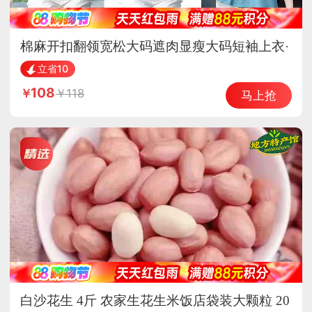
棉麻开扣翻领宽松大码遮肉显瘦大码短袖上衣·
蕾丝口袋紫色
立省10
108
118
马上抢
白沙花生 4斤 农家生花生米饭店袋装大颗粒 20