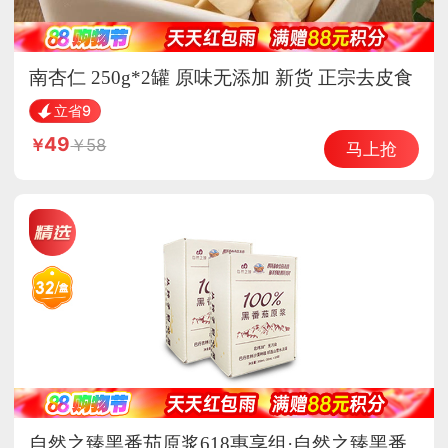
南杏仁 250g*2罐 原味无添加 新货 正宗去皮食
用
立省9
49
58
马上抢
自然之臻黑番茄原浆618惠享组·自然之臻黑番