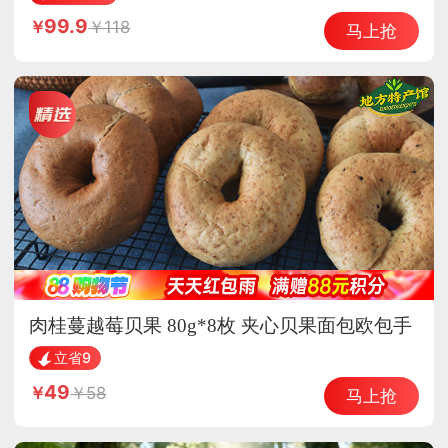
99.9
118
马上抢
肉桂蔓越莓贝果 80g*8枚 夹心贝果面包欧包手
工烘焙
立省9
49
58
马上抢