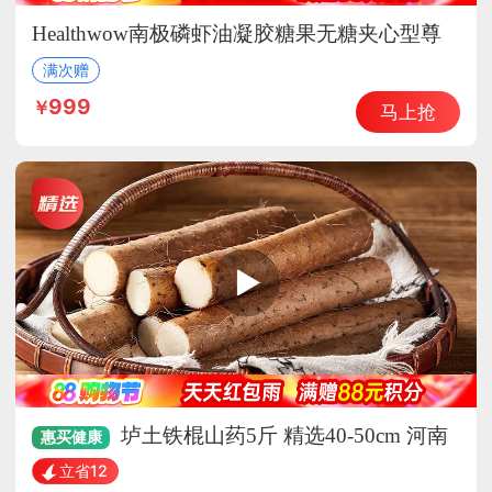
Healthwow南极磷虾油凝胶糖果无糖夹心型尊
贵组
满次赠
999
马上抢
垆土铁棍山药5斤 精选40-50cm 河南
惠买
健康
焦作特产 怀山药产地直发
立省12