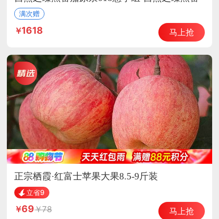
茄原浆
满次赠
1618
马上抢
正宗栖霞·红富士苹果大果8.5-9斤装
立省9
69
78
马上抢