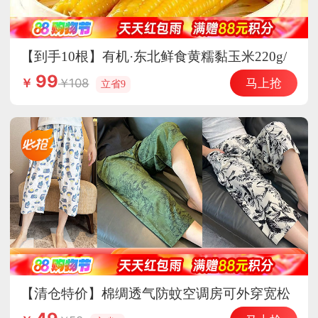
【到手10根】有机·东北鲜食黄糯黏玉米220g/
根（糯9）
99
马上抢
108
￥
立省9
【清仓特价】棉绸透气防蚊空调房可外穿宽松
七分家居裤·棉绸7分-怦然心动（有口袋）