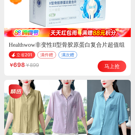
Healthwow非变性II型骨胶原蛋白复合片超值组
立省201
满件赠
满次赠
698
899
马上抢