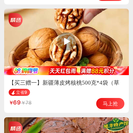
【买三赠一】新疆薄皮烤核桃500克*4袋（草
本味）熟核桃 坚果 酥脆可口
立省9
69
78
马上抢