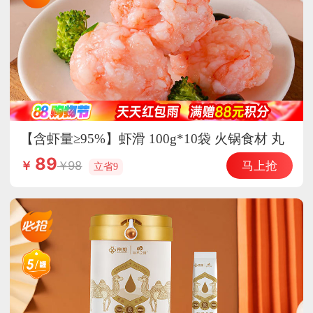
【含虾量≥95%】虾滑 100g*10袋 火锅食材 丸
子 丸料 海鲜水产
89
马上抢
98
￥
立省9