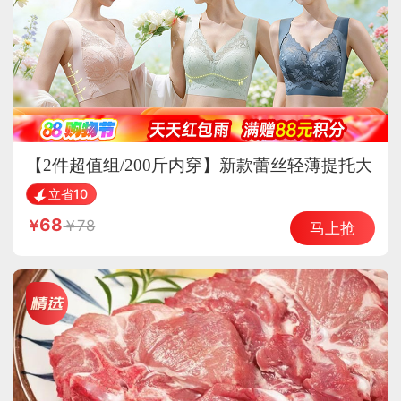
【2件超值组/200斤内穿】新款蕾丝轻薄提托大
胸显小透气内衣·肤色+墨兰
立省10
68
78
马上抢