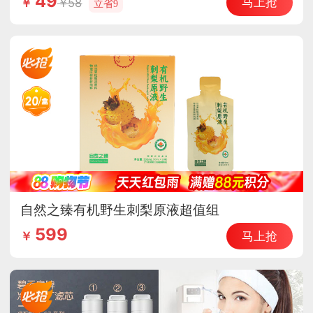
49
马上抢
58
￥
立省9
自然之臻有机野生刺梨原液超值组
599
马上抢
￥