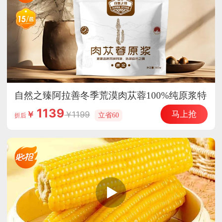
自然之臻阿拉善冬季荒漠肉苁蓉100%纯原浆特
惠组
1139
马上抢
1199
￥
立省60
折后