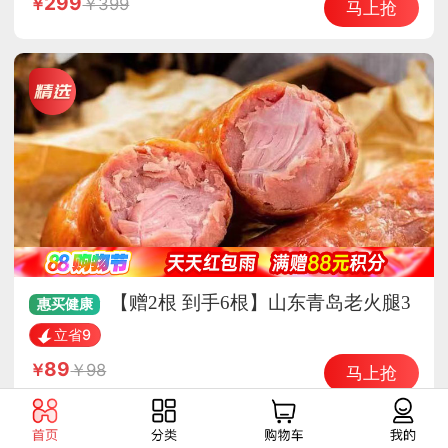
299
399
马上抢
【赠2根 到手6根】山东青岛老火腿3
惠买
健康
00g/根*4根
立省9
89
98
马上抢