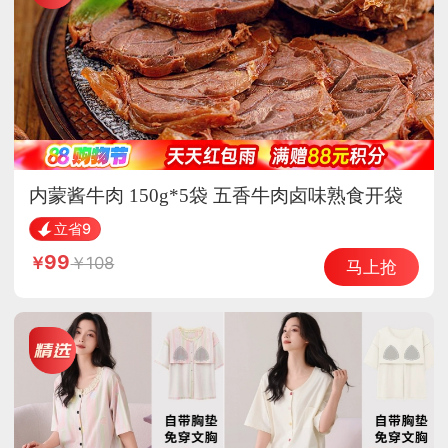
内蒙酱牛肉 150g*5袋 五香牛肉卤味熟食开袋
即食
立省9
99
108
马上抢