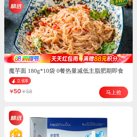
魔芋面 180g*10袋 0餐热量减低主脂肥期即食
主食品
立省8
50
58
马上抢