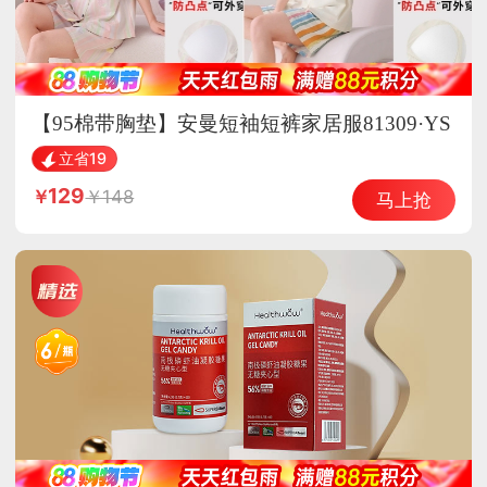
【95棉带胸垫】安曼短袖短裤家居服81309·YS
81302
立省19
129
148
马上抢