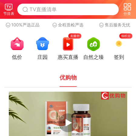
节目表
分类
100%严选正品
全程质检严选
售后服务无忧
直播中
领积分
低价
庄园
惠买直播
自然之臻
签到
优购物