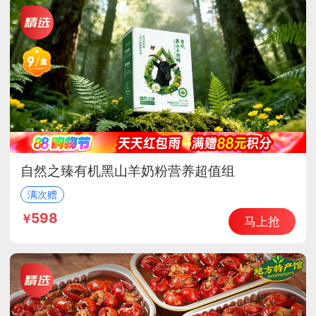
自然之臻有机黑山羊奶粉营养超值组
满次赠
598
马上抢