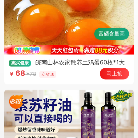
富硒含量高
皖南山林农家散养土鸡蛋60枚*1大
惠买
健康
箱（顺丰快递）
68
马上抢
78
￥
立省10