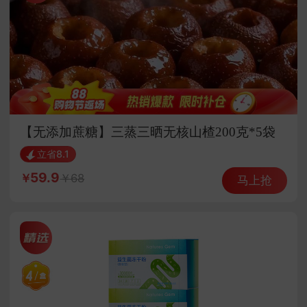
【无添加蔗糖】三蒸三晒无核山楂200克*5袋
立省8.1
59.9
68
马上抢