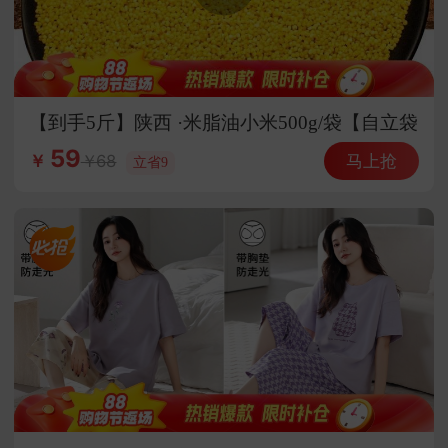
【到手5斤】陕西 ·米脂油小米500g/袋【自立袋
装】
59
马上抢
68
￥
立省9