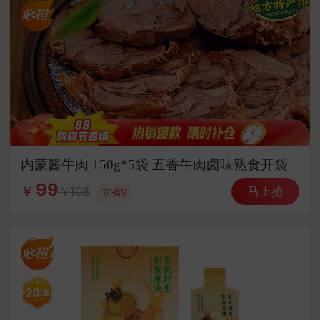
内蒙酱牛肉 150g*5袋 五香牛肉卤味熟食开袋
即食
99
马上抢
108
￥
立省9