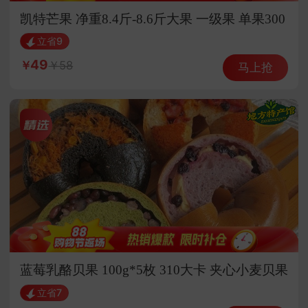
凯特芒果 净重8.4斤-8.6斤大果 一级果 单果300
g+
立省9
49
58
马上抢
蓝莓乳酪贝果 100g*5枚 310大卡 夹心小麦贝果
面包
立省7