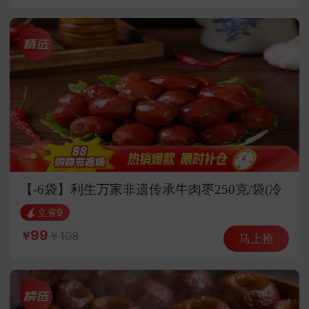
【-6袋】利生万家非遗传承牛肉枣250克/袋(冷
藏60天 )
立省9
99
108
马上抢