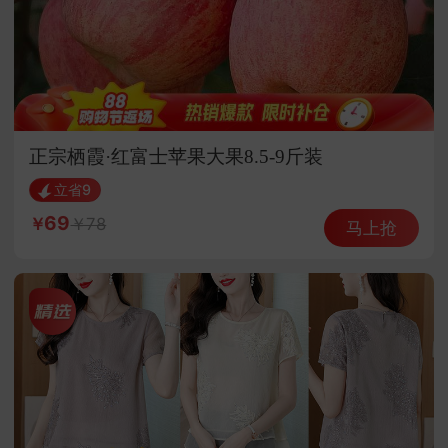
正宗栖霞·红富士苹果大果8.5-9斤装
立省9
69
78
马上抢