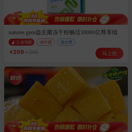
natures gem益生菌冻干粉畅活30000亿尊享组
立省100
满件赠
满次赠
299
399
马上抢