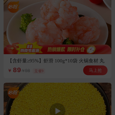
【含虾量≥95%】虾滑 100g*10袋 火锅食材 丸
子 丸料 海鲜水产
89
马上抢
98
￥
立省9