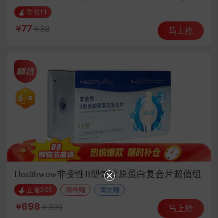
ZZC-tb-817861122888浅灰
立省11
77
88
马上抢
Healthwow非变性II型骨胶原蛋白复合片超值组
立省201
满件赠
满次赠
698
899
马上抢