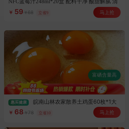
NFC蓝莓汁248ml*20盒 配料干净 酸甜解腻 清
爽畅饮
59
马上抢
68
￥
立省9
富硒含量高
皖南山林农家散养土鸡蛋60枚*1大
惠买
健康
箱（顺丰快递）
68
马上抢
78
￥
立省10