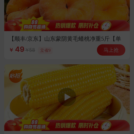
【顺丰/京东】山东蒙阴黄毛蟠桃净重5斤【单
果150g+】香甜多汁 皮薄核小
49
马上抢
58
￥
立省9