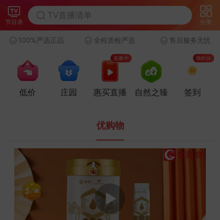
节目表
分类
100%严选正品
全程质检严选
售后服务无忧
直播中
领积分
低价
庄园
惠买直播
自然之臻
签到
优购物