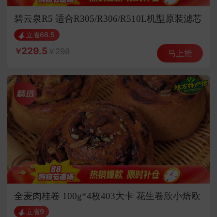
碧云泉R5 适合R305/R306/R510L机型原装滤芯
（选组合更优惠）
立省68.5
229.5
298
马上抢
全麦肉桂卷 100g*4枚403大卡 花生卷欣小焙欧
包面包
立省9