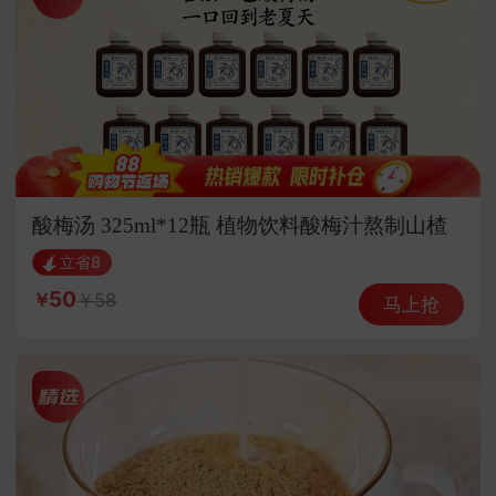
酸梅汤 325ml*12瓶 植物饮料酸梅汁熬制山楂
乌梅汁饮品
立省8
50
58
马上抢