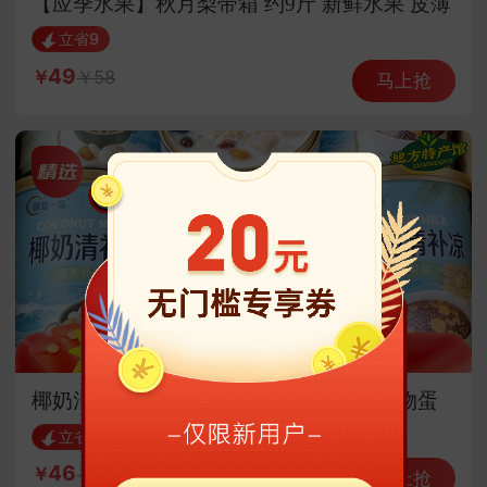
【应季水果】秋月梨带箱 约9斤 新鲜水果 皮薄
脆甜
立省9
49
58
马上抢
椰奶清补凉 245克*12罐 海南特色美食植物蛋
白饮料
立省12
46
58
马上抢