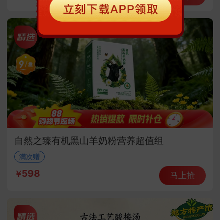
自然之臻有机黑山羊奶粉营养超值组
满次赠
598
马上抢