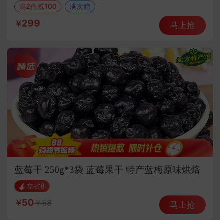
满2件减100
满次赠
299
马上抢
蓝莓干 250g*3袋 蓝莓果干 特产蓝梅原味烘焙
立省8
50
58
马上抢