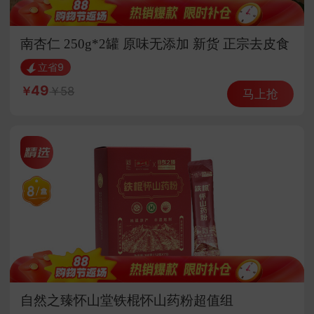
南杏仁 250g*2罐 原味无添加 新货 正宗去皮食
用
立省9
49
58
马上抢
自然之臻怀山堂铁棍怀山药粉超值组