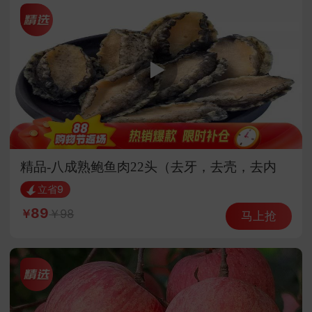
精品-八成熟鲍鱼肉22头（去牙，去壳，去内
脏）
立省9
89
98
马上抢