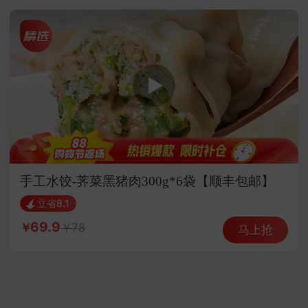
手工水饺-荠菜黑猪肉300g*6袋【顺丰包邮】
（26年新荠菜））
立省8.1
69.9
78
马上抢