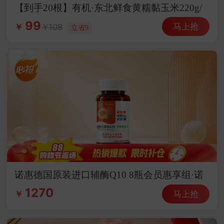
【到手20根】有机·东北鲜食黄糯黏玉米220g/
根（糯9）
99
马上抢
108
￥
立省9
诺惠德国原装进口辅酶Q10 8瓶会员惠享组·诺
惠德国原装进口辅酶Q10
1270
马上抢
￥