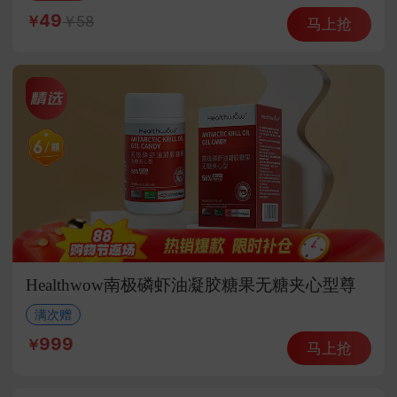
49
58
马上抢
Healthwow南极磷虾油凝胶糖果无糖夹心型尊
贵组
满次赠
999
马上抢