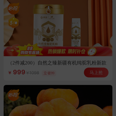
（2件减200）自然之臻新疆有机纯驼乳粉新款
会员专享
999
马上抢
1098
￥
立省99