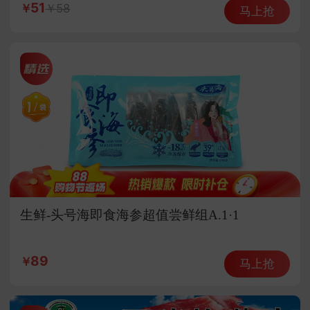
51
58
马上抢
生鲜-头号海即食海参超值尝鲜组A.1·1
89
马上抢