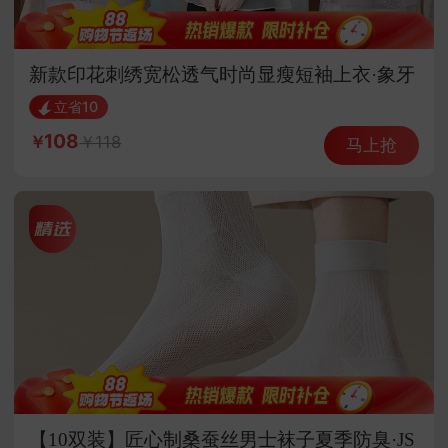
新款印花刺绣宽松透气时尚显瘦短袖上衣·象牙
白
立省10
108
118
马上抢
【10双装】匠心制桑蚕丝男士袜子夏季防臭·JS