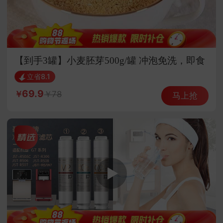
【到手3罐】小麦胚芽500g/罐 冲泡免洗，即食
免煮
立省8.1
69.9
78
马上抢