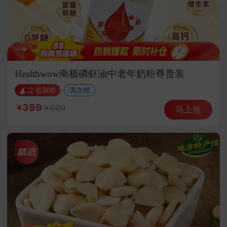
Healthwow南极磷虾油中老年奶粉尊贵装
立省300
满次赠
399
699
马上抢