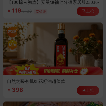
【100棉带胸垫】安曼短袖七分裤家居服23036·
D23036
119
马上抢
138
￥
立省19
自然之臻有机红花籽油超值款
398
马上抢
￥