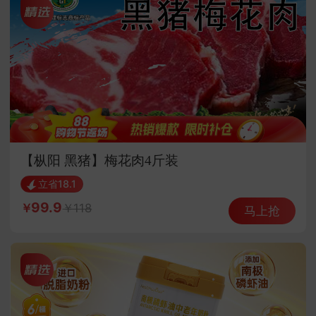
【枞阳 黑猪】梅花肉4斤装
立省18.1
99.9
118
马上抢