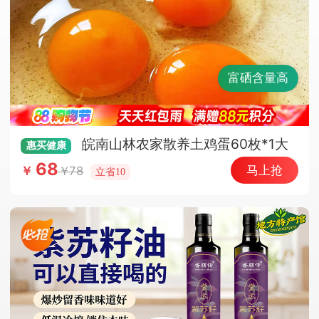
富硒含量高
皖南山林农家散养土鸡蛋60枚*1大
惠买
健康
箱（顺丰快递）
68
马上抢
78
￥
立省10