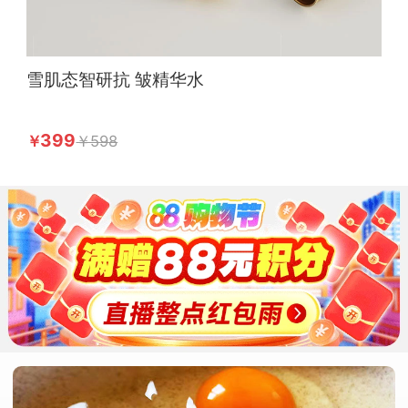
雪肌态智研抗 皱精华水
399
598