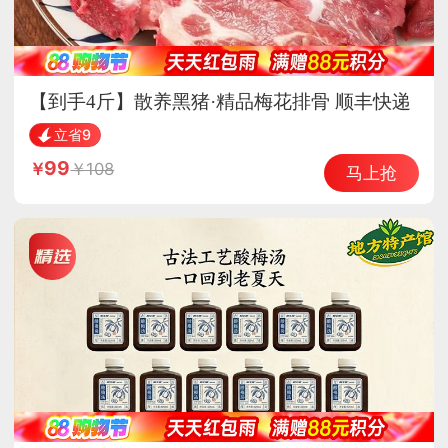
【到手4斤】散养黑猪·精品梅花排骨 顺丰快递
立省9
99
108
马上抢