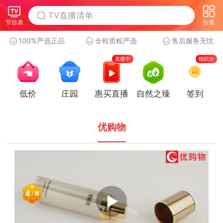
节目表
分类
100%严选正品
全程质检严选
售后服务无忧
直播中
领积分
低价
庄园
惠买直播
自然之臻
签到
优购物