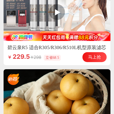
碧云泉R5 适合R305/R306/R510L机型原装滤芯
（选组合更优惠）
229.5
马上抢
298
￥
立省68.5