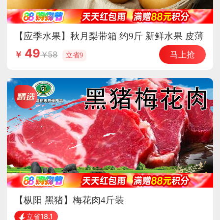
【应季水果】秋月梨带箱 约9斤 新鲜水果 皮薄
脆甜
49
马上抢
58
￥
立省9
【枞阳 黑猪】梅花肉4斤装
立省18.1