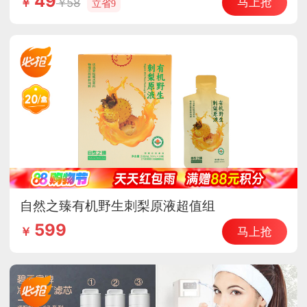
49
马上抢
58
￥
立省9
自然之臻有机野生刺梨原液超值组
599
马上抢
￥