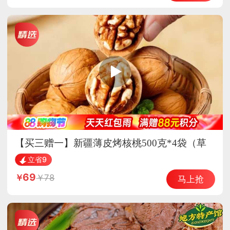
【买三赠一】新疆薄皮烤核桃500克*4袋（草
本味）熟核桃 坚果 酥脆可口
立省9
69
78
马上抢