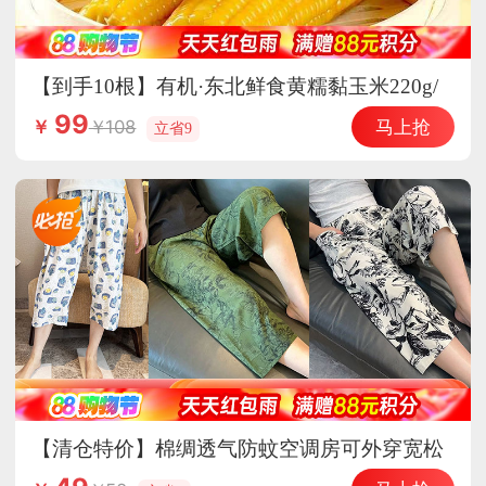
【到手10根】有机·东北鲜食黄糯黏玉米220g/
根（糯9）
99
马上抢
108
￥
立省9
【清仓特价】棉绸透气防蚊空调房可外穿宽松
七分家居裤·棉绸7分-怦然心动（有口袋）