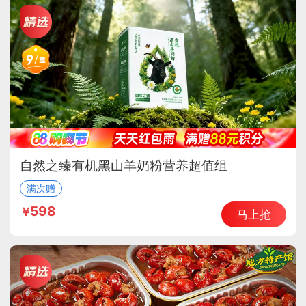
自然之臻有机黑山羊奶粉营养超值组
满次赠
598
马上抢