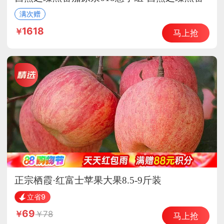
茄原浆
满次赠
1618
马上抢
正宗栖霞·红富士苹果大果8.5-9斤装
立省9
69
78
马上抢