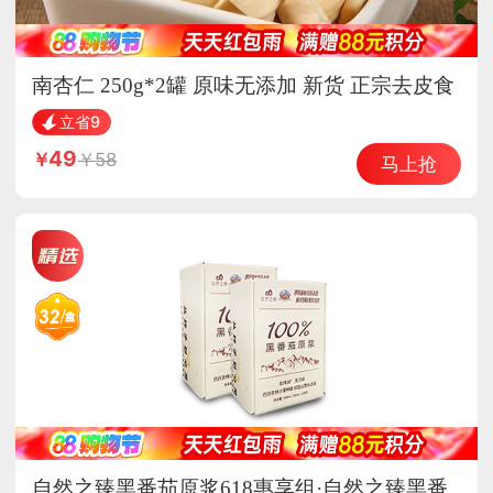
南杏仁 250g*2罐 原味无添加 新货 正宗去皮食
用
立省9
49
58
马上抢
自然之臻黑番茄原浆618惠享组·自然之臻黑番