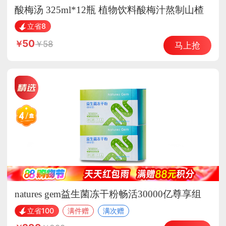
酸梅汤 325ml*12瓶 植物饮料酸梅汁熬制山楂
乌梅汁饮品
立省8
50
58
马上抢
natures gem益生菌冻干粉畅活30000亿尊享组
立省100
满件赠
满次赠