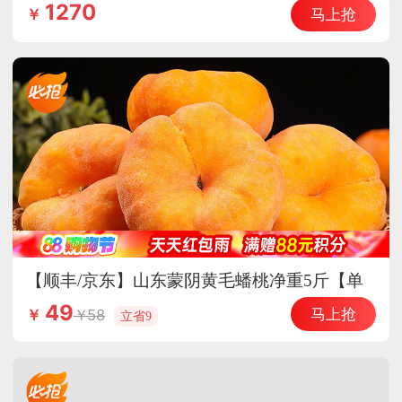
惠德国原装进口辅酶Q10
1270
马上抢
￥
【顺丰/京东】山东蒙阴黄毛蟠桃净重5斤【单
果150g+】香甜多汁 皮薄核小
49
马上抢
58
￥
立省9