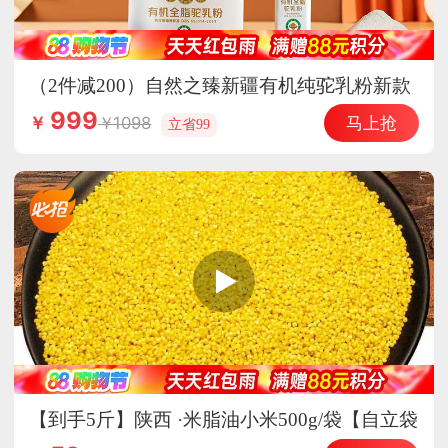
（2件减200）自然之臻新疆有机纯驼乳粉新款
会员专享
999
马上抢
1098
￥
立省99
【到手5斤】陕西 ·米脂油小米500g/袋【自立袋
装】