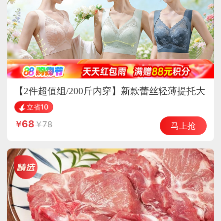
【2件超值组/200斤内穿】新款蕾丝轻薄提托大
胸显小透气内衣·肤色+墨兰
立省10
68
78
马上抢