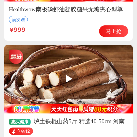
Healthwow南极磷虾油凝胶糖果无糖夹心型尊
贵组
满次赠
999
马上抢
垆土铁棍山药5斤 精选40-50cm 河南
惠买
健康
焦作特产 怀山药产地直发
立省12