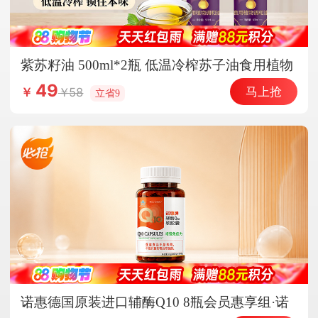
紫苏籽油 500ml*2瓶 低温冷榨苏子油食用植物
调和油家用热炒凉拌炒菜
49
马上抢
58
￥
立省9
诺惠德国原装进口辅酶Q10 8瓶会员惠享组·诺