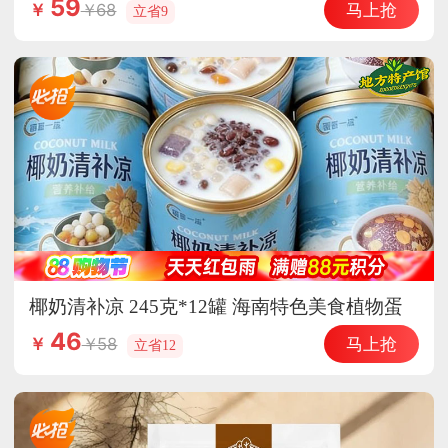
59
马上抢
68
￥
立省9
椰奶清补凉 245克*12罐 海南特色美食植物蛋
白饮料
46
马上抢
58
￥
立省12