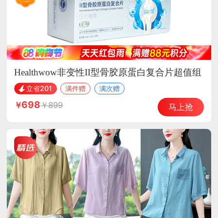
Healthwow非变性II型骨胶原蛋白复合片超值组
立省201
满件赠
满次赠
698
899
马上抢