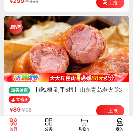
299
399
马上抢
【赠2根 到手6根】山东青岛老火腿3
惠买
健康
00g/根*4根
立省9
89
98
马上抢