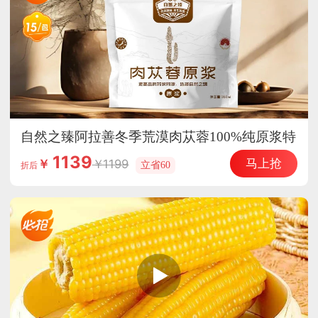
自然之臻阿拉善冬季荒漠肉苁蓉100%纯原浆特
惠组
1139
马上抢
1199
￥
立省60
折后