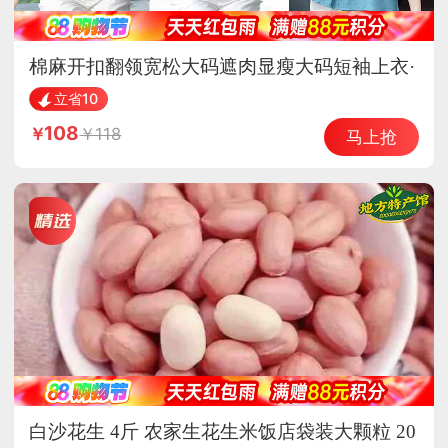
棉麻开扣翻领宽松大码遮肉显瘦大码短袖上衣·
蕾丝口袋紫色
立省10
108
118
马上抢
白沙花生 4斤 农家生花生米饭店袋装大颗粒 20