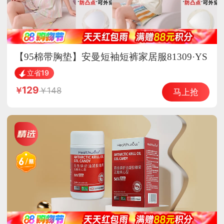
【95棉带胸垫】安曼短袖短裤家居服81309·YS
81302
立省19
129
148
马上抢