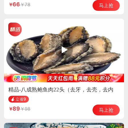
66
78
马上抢
精品-八成熟鲍鱼肉22头（去牙，去壳，去内
脏）
立省9
89
98
马上抢