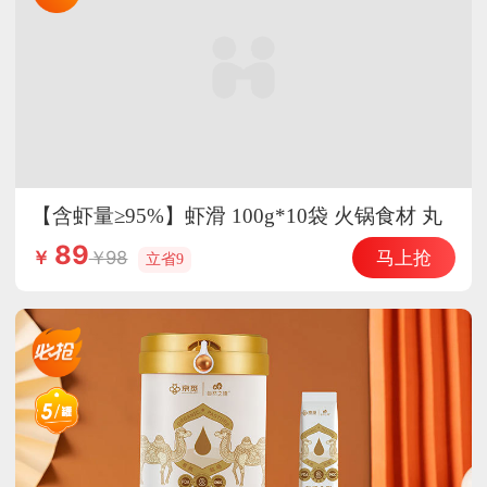
【含虾量≥95%】虾滑 100g*10袋 火锅食材 丸
子 丸料 海鲜水产
89
马上抢
98
￥
立省9