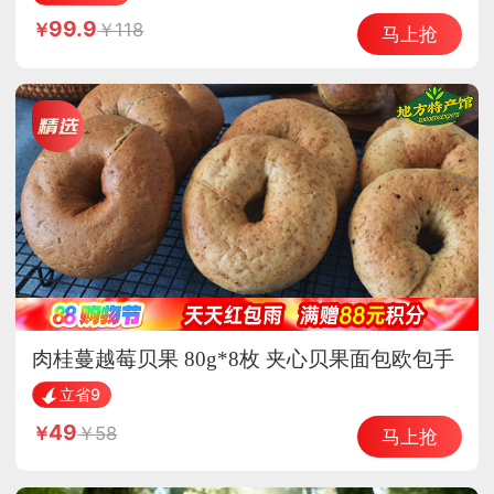
99.9
118
马上抢
肉桂蔓越莓贝果 80g*8枚 夹心贝果面包欧包手
工烘焙
立省9
49
58
马上抢