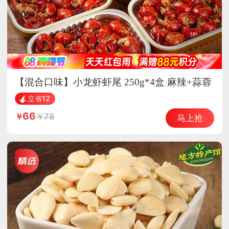
【混合口味】小龙虾虾尾 250g*4盒 麻辣+蒜蓉
开袋加热即食
立省12
66
78
马上抢