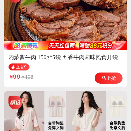
内蒙酱牛肉 150g*5袋 五香牛肉卤味熟食开袋
即食
立省9
99
108
马上抢