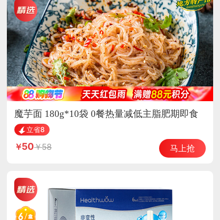
魔芋面 180g*10袋 0餐热量减低主脂肥期即食
主食品
立省8
50
58
马上抢