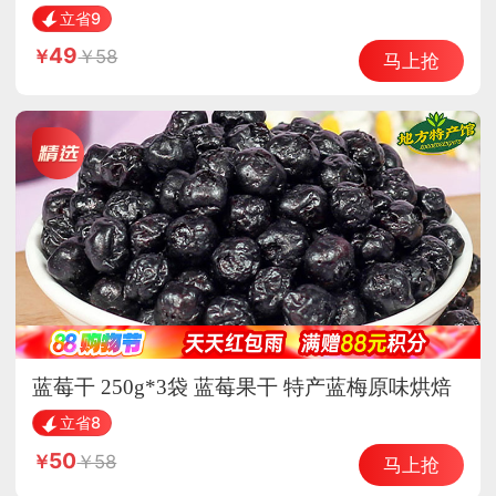
25年新花生
立省9
49
58
马上抢
蓝莓干 250g*3袋 蓝莓果干 特产蓝梅原味烘焙
立省8
50
58
马上抢