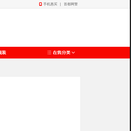
手机惠买
|
首都网警
靓装