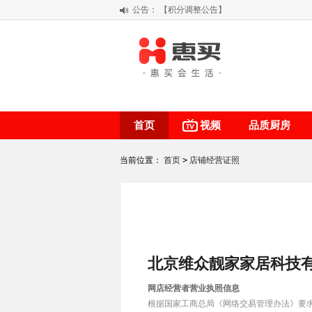
公告：
【积分调整公告】
阳春三月 惠买带你感受第一颗黄果柑的
关于假冒我公司“惠买小程序“的声明
【公告】防诈骗提醒
首页
视频
品质厨房
当前位置：
首页
>
店铺经营证照
北京维众靓家家居科技
网店经营者营业执照信息
根据国家工商总局《网络交易管理办法》要