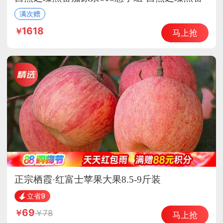
茄原浆
满次赠
1618
马上抢
正宗栖霞·红富士苹果大果8.5-9斤装
立省9
69
78
马上抢