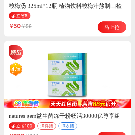
酸梅汤 325ml*12瓶 植物饮料酸梅汁熬制山楂
乌梅汁饮品
立省8
50
58
马上抢
natures gem益生菌冻干粉畅活30000亿尊享组
立省100
满件赠
满次赠