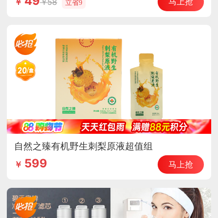
49
马上抢
58
￥
立省9
自然之臻有机野生刺梨原液超值组
599
马上抢
￥