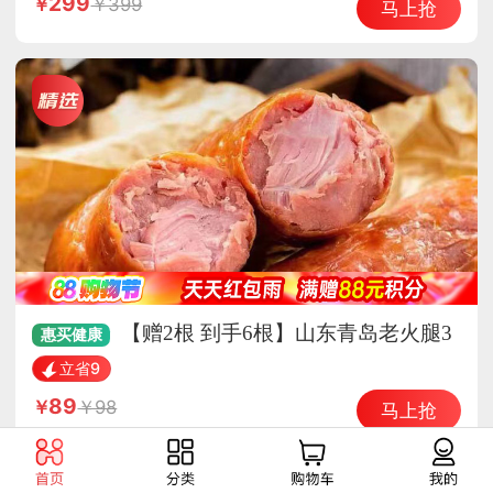
299
399
马上抢
【赠2根 到手6根】山东青岛老火腿3
惠买
健康
00g/根*4根
立省9
89
98
马上抢