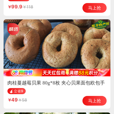
99.9
118
马上抢
肉桂蔓越莓贝果 80g*8枚 夹心贝果面包欧包手
工烘焙
立省9
49
58
马上抢