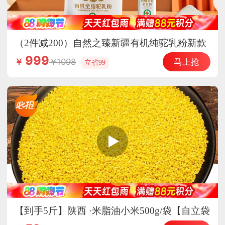
（2件减200）自然之臻新疆有机纯驼乳粉新款
会员专享
999
马上抢
1098
￥
立省99
【到手5斤】陕西 ·米脂油小米500g/袋【自立袋
装】