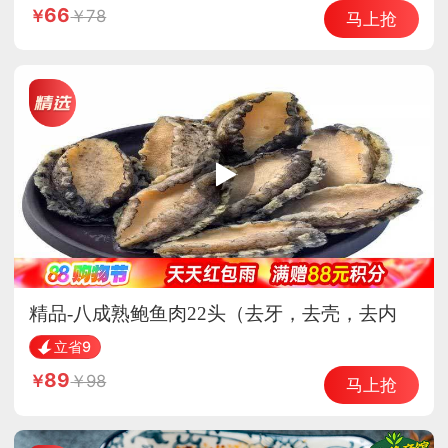
66
78
马上抢
精品-八成熟鲍鱼肉22头（去牙，去壳，去内
脏）
立省9
89
98
马上抢