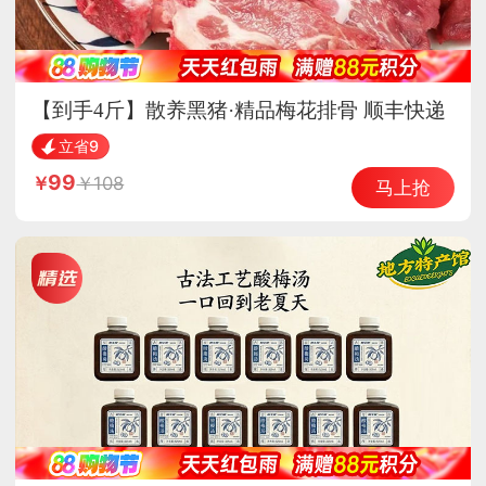
【到手4斤】散养黑猪·精品梅花排骨 顺丰快递
立省9
99
108
马上抢