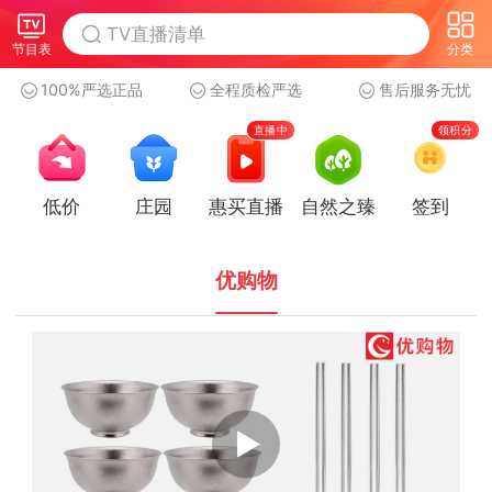
节目表
分类
100%严选正品
全程质检严选
售后服务无忧
直播中
领积分
低价
庄园
惠买直播
自然之臻
签到
优购物