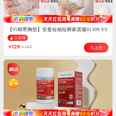
【95棉带胸垫】安曼短袖短裤家居服81309·YS
81302
立省19
129
148
马上抢