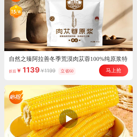
自然之臻阿拉善冬季荒漠肉苁蓉100%纯原浆特
惠组
1139
马上抢
1199
￥
立省60
折后