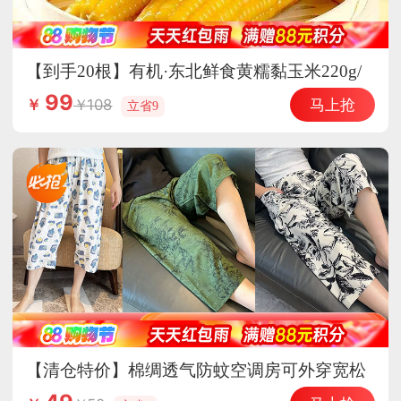
【到手20根】有机·东北鲜食黄糯黏玉米220g/
根（糯9）
99
马上抢
108
￥
立省9
【清仓特价】棉绸透气防蚊空调房可外穿宽松
七分家居裤·棉绸7分-怦然心动（有口袋）