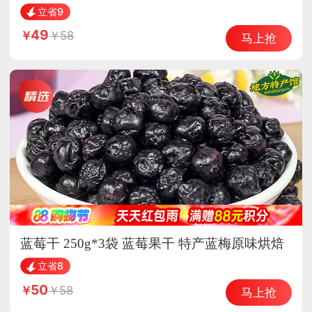
25年新花生
立省9
49
58
马上抢
蓝莓干 250g*3袋 蓝莓果干 特产蓝梅原味烘焙
立省8
50
58
马上抢