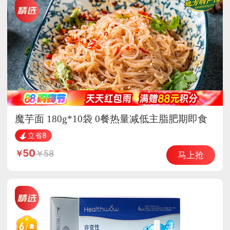
魔芋面 180g*10袋 0餐热量减低主脂肥期即食
主食品
立省8
50
58
马上抢