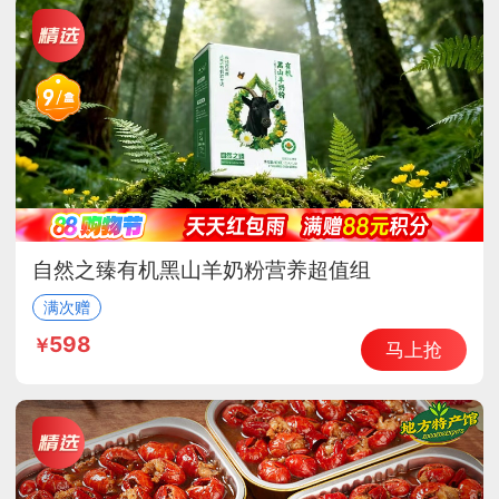
自然之臻有机黑山羊奶粉营养超值组
满次赠
598
马上抢