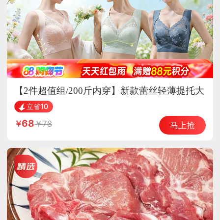
【2件超值组/200斤内穿】新款蕾丝轻薄提托大
胸显小透气内衣·肤色+墨兰
立省10
68
78
马上抢