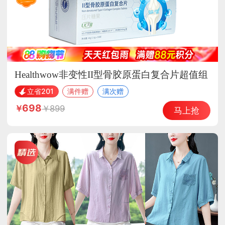
Healthwow非变性II型骨胶原蛋白复合片超值组
立省201
满件赠
满次赠
698
899
马上抢