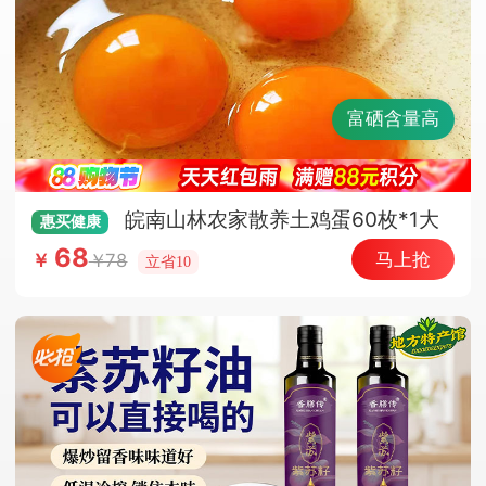
富硒含量高
皖南山林农家散养土鸡蛋60枚*1大
惠买
健康
箱（顺丰快递）
68
马上抢
78
￥
立省10