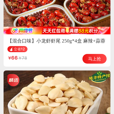
【混合口味】小龙虾虾尾 250g*4盒 麻辣+蒜蓉
开袋加热即食
立省12
66
78
马上抢