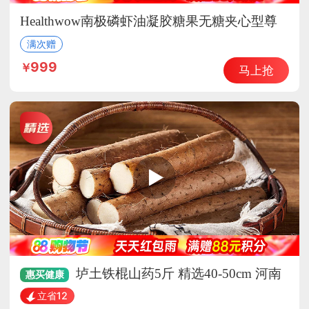
Healthwow南极磷虾油凝胶糖果无糖夹心型尊
贵组
满次赠
999
马上抢
垆土铁棍山药5斤 精选40-50cm 河南
惠买
健康
焦作特产 怀山药产地直发
立省12