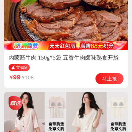
内蒙酱牛肉 150g*5袋 五香牛肉卤味熟食开袋
即食
立省9
99
108
马上抢