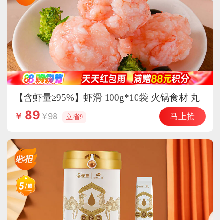
【含虾量≥95%】虾滑 100g*10袋 火锅食材 丸
子 丸料 海鲜水产
89
马上抢
98
￥
立省9