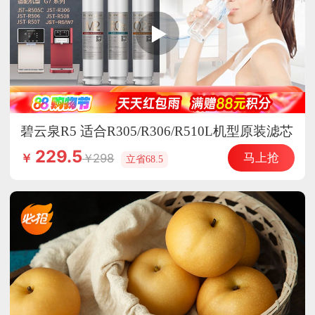
碧云泉R5 适合R305/R306/R510L机型原装滤芯
（选组合更优惠）
229.5
马上抢
298
￥
立省68.5