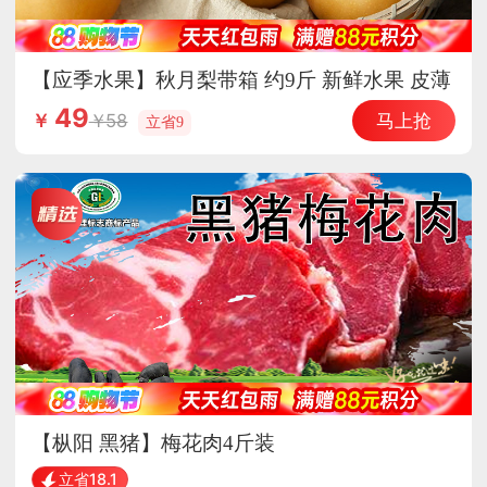
【应季水果】秋月梨带箱 约9斤 新鲜水果 皮薄
脆甜
49
马上抢
58
￥
立省9
【枞阳 黑猪】梅花肉4斤装
立省18.1