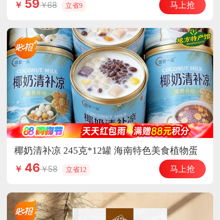
59
马上抢
68
￥
立省9
椰奶清补凉 245克*12罐 海南特色美食植物蛋
白饮料
46
马上抢
58
￥
立省12