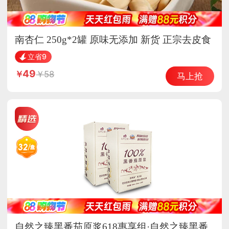
南杏仁 250g*2罐 原味无添加 新货 正宗去皮食
用
立省9
49
58
马上抢
自然之臻黑番茄原浆618惠享组·自然之臻黑番