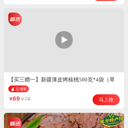
【买三赠一】新疆薄皮烤核桃500克*4袋（草
本味）熟核桃 坚果 酥脆可口
立省9
69
78
马上抢