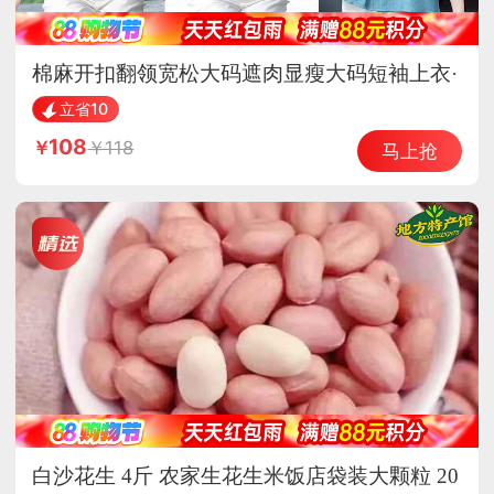
棉麻开扣翻领宽松大码遮肉显瘦大码短袖上衣·
蕾丝口袋紫色
立省10
108
118
马上抢
白沙花生 4斤 农家生花生米饭店袋装大颗粒 20