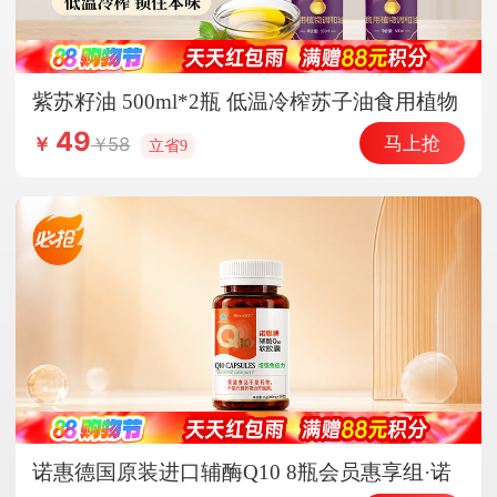
紫苏籽油 500ml*2瓶 低温冷榨苏子油食用植物
调和油家用热炒凉拌炒菜
49
马上抢
58
￥
立省9
诺惠德国原装进口辅酶Q10 8瓶会员惠享组·诺