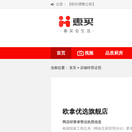
公告：
【积分调整公告】
阳春三月 惠买带你感受第一颗黄果柑的
关于假冒我公司“惠买小程序“的声明
【公告】防诈骗提醒
首页
视频
品质厨房
当前位置：
首页
>
店铺经营证照
欧拿优选旗舰店
网店经营者营业执照信息
根据国家工商总局《网络交易管理办法》要