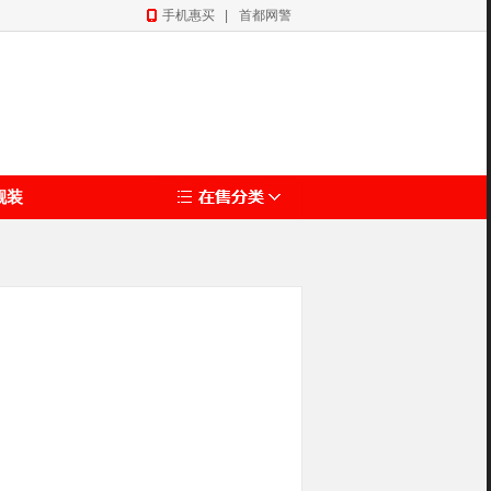
手机惠买
|
首都网警
靓装