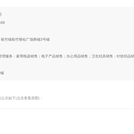
司
69
县 簕竹镇簕竹驿站广场商铺3号铺
管理服务；家用电器销售；电子产品销售；办公用品销售；卫生结具销售；针纺织品
号铺
公示如下(点击查看原图)：