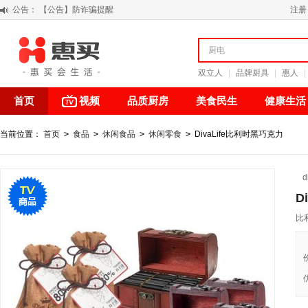
公告：
【积分调整公告】
注册
阳春三月 惠买带你感受第一颗黄果柑的清新甘甜
关于假冒我公司“惠买小程序“的声明
【公告】防诈骗提醒
双立人
|
品牌厨具
|
惠人
|
首页
视频
品质厨房
美食民生
健康生活
当前位置：
首页
>
食品
>
休闲食品
>
休闲零食
>
DivaLife比利时黑巧克力
d
D
比