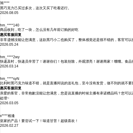
旭****
黑巧克力己买过多次，这次又买了吃着还行。
2026.08.05
hm_****140
商品收到，吃了一块，怎么没有几年前订购的好吃
惠买客服回复
非常遗憾没能让您满意，这款黑巧小二也购买了，整体感觉还是很不错的，客官可以
2026.05.24
hm_****2wy
快递及时，快递员辛苦了！谢谢你们！包装别致，外观漂亮！谢谢商家！嚐嚐。食品
2026.03.14
hm_****syN
比利时黑巧克力味道不错，就是直播间说的送礼包，至今没有发货，做不到的就不要
惠买客服回复
亲爱的客官，非常抱歉没能让您满意，您是说直播的时候主播有承诺赠品吗？您可以
处理~
2026.03.05
x****相逢
皇家的产品！要尝试一下！味道甘苦！超级喜欢！
2026.02.27