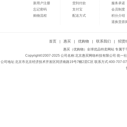
新用户注册
货到付款
服务承诺
忘记密码
支付宝
会员制度
购物流程
配送方式
积分介绍
退换货原
首页
惠买
优购物
联系我们
招贤
|
|
|
|
惠买（优购物）全球优品特卖网站 专属于千
Copyright©2007-2025 公司名称:北京惠买网络科技有限公司 统一社会
公司地址:北京市北京经济技术开发区同济南路19号7幢2层C区 联系方式:400-707-0