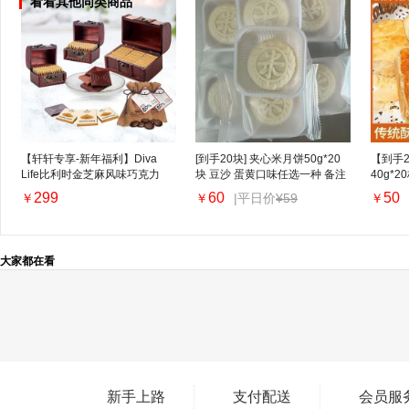
看看其他同类商品
【轩轩专享-新年福利】Diva
[到手20块] 夹心米月饼50g*20
【到手
Life比利时金芝麻风味巧克力
块 豆沙 蛋黄口味任选一种 备注
40g*2
299
60
50
|平日价
¥59
￥
￥
￥
大家都在看
新手上路
支付配送
会员服