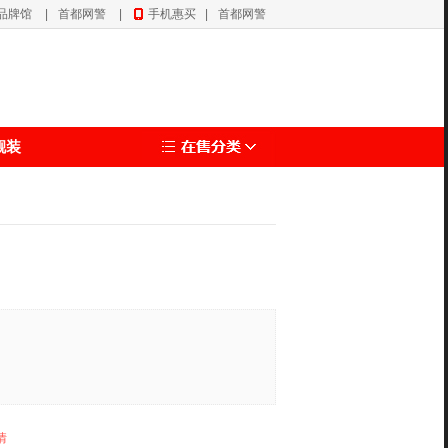
品牌馆
|
首都网警
|
手机惠买
|
首都网警
靓装
情