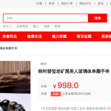
注册
|
登录
|
我的订单
|
我的关注
|
资讯
|
清新甘甜
双立人
|
品牌厨具
|
惠人
|
海参
|
韩束
美食民生
健康生活
魅力穿戴
珠宝收藏
美肤
璃体单圈手串
映时
映时碧玺老矿黑美人玻璃体单圈手串
998.0
￥
价格
优惠
订单金额满168元包邮
包邮
7天无忧退换 商品包邮 仅线上支付 商家发货&售后
详