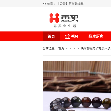
公告：
【公告】防诈骗提醒
【积分调整公告】
阳春三月 惠买带你感受第一颗黄果柑的
关于假冒我公司“惠买小程序“的声明
首页
视频
品质厨房
当前位置：
首页
>
>
>
>
映时碧玺老矿黑美人玻