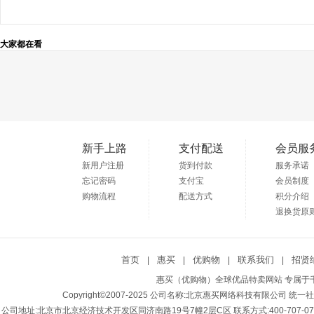
大家都在看
新手上路
支付配送
会员服
新用户注册
货到付款
服务承诺
忘记密码
支付宝
会员制度
购物流程
配送方式
积分介绍
退换货原
首页
惠买
优购物
联系我们
招贤
|
|
|
|
惠买（优购物）全球优品特卖网站 专属于千
Copyright©2007-2025 公司名称:北京惠买网络科技有限公司 统一社会
公司地址:北京市北京经济技术开发区同济南路19号7幢2层C区 联系方式:400-707-0