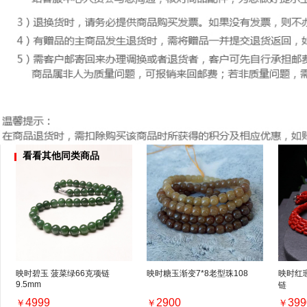
看看其他同类商品
映时碧玉 菠菜绿66克项链
映时糖玉渐变7*8老型珠108
映时红
9.5mm
链
4999
2900
399
￥
￥
￥