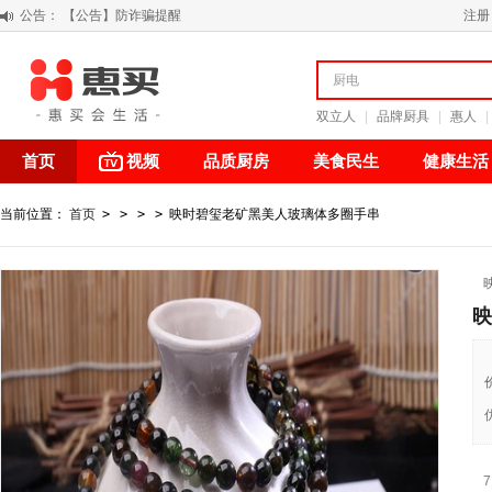
公告：
【公告】防诈骗提醒
注册
【积分调整公告】
阳春三月 惠买带你感受第一颗黄果柑的清新甘甜
关于假冒我公司“惠买小程序“的声明
双立人
|
品牌厨具
|
惠人
|
首页
视频
品质厨房
美食民生
健康生活
当前位置：
首页
>
>
>
>
映时碧玺老矿黑美人玻璃体多圈手串
映