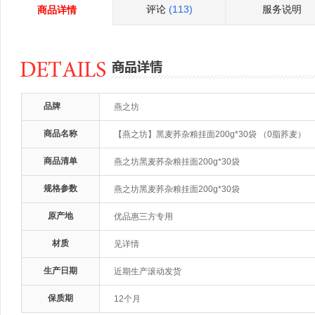
评论
(113)
服务说明
商品详情
品牌
燕之坊
商品名称
【燕之坊】黑麦荞杂粮挂面200g*30袋 （0脂荞麦）
商品清单
燕之坊黑麦荞杂粮挂面200g*30袋
规格参数
燕之坊黑麦荞杂粮挂面200g*30袋
原产地
优品惠三方专用
材质
见详情
生产日期
近期生产滚动发货
保质期
12个月