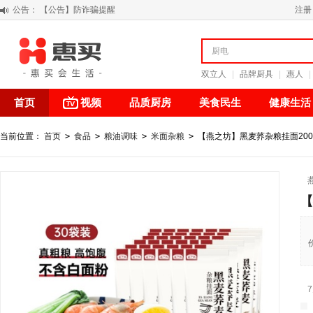
公告：
【积分调整公告】
注册
阳春三月 惠买带你感受第一颗黄果柑的清新甘甜
关于假冒我公司“惠买小程序“的声明
【公告】防诈骗提醒
双立人
|
品牌厨具
|
惠人
|
首页
视频
品质厨房
美食民生
健康生活
当前位置：
首页
>
食品
>
粮油调味
>
米面杂粮
>
【燕之坊】黑麦荞杂粮挂面200g
【