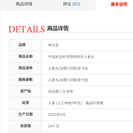
商品详情
评论
(62)
服务说明
品牌
坤兑堂
商品名称
中国农业科学院特研所人参丸
商品清单
人参丸2g/瓶*10瓶/盒*6盒
规格参数
人参丸2g/瓶*10瓶/盒*6盒
原产地
优品惠三方专用
材质
人参 (人工种植5年生)、微晶纤维素;
生产日期
2025年4月
保质期
24个月