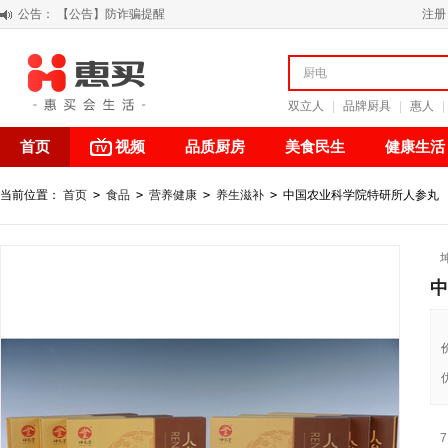
公告：
【积分调整公告】
注册
阳春三月 惠买带你感受第一颗黄果柑的清新甘甜
关于假冒我公司“惠买小程序“的声明
【公告】防诈骗提醒
双立人
|
品牌厨具
|
惠人
|
首页
视频
品质厨房
美食民生
健康生活
当前位置：
首页
>
食品
>
营养健康
>
养生滋补
>
中国农业科学院特研所人参丸
中