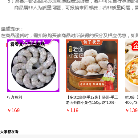
看看其他同类商品
行舟福利
【多送2袋到手12袋】嵊州-手工
赠3袋
老面鲜肉小笼包150g/袋*10袋·
400g
顺丰包邮
169
119
139
￥
￥
￥
大家都在看