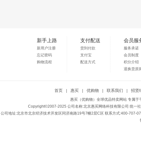
新手上路
支付配送
会员服
新用户注册
货到付款
服务承诺
忘记密码
支付宝
会员制度
购物流程
配送方式
积分介绍
退换货原
首页
惠买
优购物
联系我们
招贤
|
|
|
|
惠买（优购物）全球优品特卖网站 专属于千
Copyright©2007-2025 公司名称:北京惠买网络科技有限公司 统一社会
公司地址:北京市北京经济技术开发区同济南路19号7幢2层C区 联系方式:400-707-0