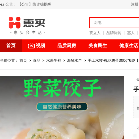
公告：
【积分调整公告】
注册
阳春三月 惠买带你感受第一颗黄果柑的清新甘甜
关于假冒我公司“惠买小程序“的声明
【公告】防诈骗提醒
双立人
|
品牌厨具
|
惠人
|
首页
视频
品质厨房
美食民生
健康生活
当前位置：
首页
>
食品
>
水果生鲜
>
海鲜水产
>
手工水饺-槐花鸡蛋300g*6袋
手