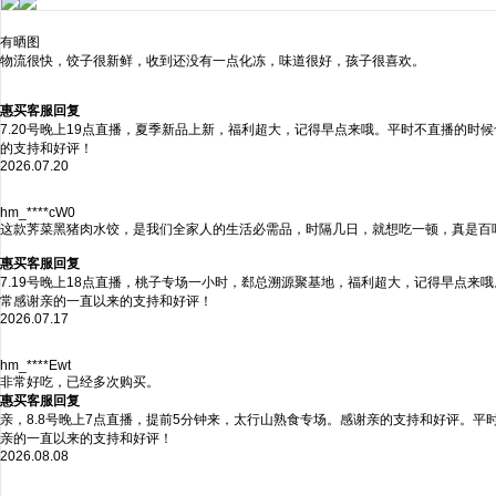
有晒图
物流很快，饺子很新鲜，收到还没有一点化冻，味道很好，孩子很喜欢。
惠买客服回复
7.20号晚上19点直播，夏季新品上新，福利超大，记得早点来哦。平时不直播的
的支持和好评！
2026.07.20
hm_****cW0
这款荠菜黑猪肉水饺，是我们全家人的生活必需品，时隔几日，就想吃一顿，真是百
惠买客服回复
7.19号晚上18点直播，桃子专场一小时，郄总溯源聚基地，福利超大，记得早点
常感谢亲的一直以来的支持和好评！
2026.07.17
hm_****Ewt
非常好吃，已经多次购买。
惠买客服回复
亲，8.8号晚上7点直播，提前5分钟来，太行山熟食专场。感谢亲的支持和好评。
亲的一直以来的支持和好评！
2026.08.08