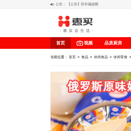
公告：
【公告】防诈骗提醒
【积分调整公告】
阳春三月 惠买带你感受第一颗黄果柑的
关于假冒我公司“惠买小程序“的声明
首页
视频
品质厨房
当前位置：
首页
>
食品
>
休闲食品
>
休闲零食