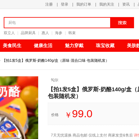
注册
|
登录
|
我的订单
|
我的关注
|
资讯
|
清新甘甜
双立人
|
品牌厨具
|
惠人
|
海参
|
韩束
美食民生
健康生活
魅力穿戴
珠宝收藏
美肤
>
【拍1发5盒】俄罗斯-奶酪140g/盒（原味·混合口味·包装随机发）
勼尔
【拍1发5盒】俄罗斯-奶酪140g/盒（
包装随机发）
99.0
￥
价格
7天无忧退换 商品包邮 仅线上支付 商家发货&售后
详