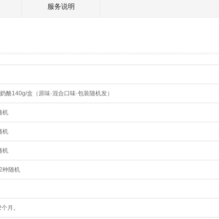
服务说明
奶酪140g/盒（原味·混合口味·包装随机发）
随机
随机
随机
2种随机
2个月。