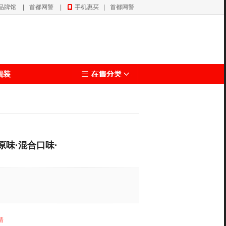
品牌馆
|
首都网警
|
手机惠买
|
首都网警
靓装
原味·混合口味·
情