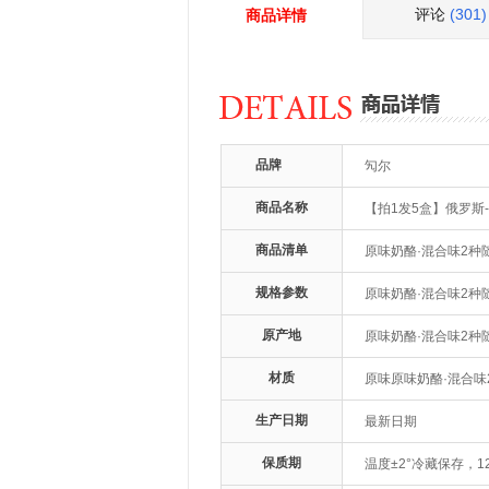
评论
(301)
商品详情
品牌
勼尔
商品名称
【拍1发5盒】俄罗斯-
商品清单
原味奶酪·混合味2种
规格参数
原味奶酪·混合味2种
原产地
原味奶酪·混合味2种
材质
原味原味奶酪·混合味
生产日期
最新日期
保质期
温度±2°冷藏保存，1