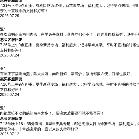
惠买客服回复
7.31号下午5点直播，有机口感西红柿，新苹果专场，福利超大，记得早点来哦。
亲的一直以来的支持和好评！
2026.07.29
亚*
多次回购正宗福州肉燕，家里必备食材，蒸煮炒都少不了，该肉燕肉质新鲜，卫生干
惠买客服回复
7.26号上午9点直播，夏季新品专场，福利超大，记得早点来哦。平时不直播的时
支持和好评！
2026.07.24
亚*
百年正宗福州肉燕，陷大皮薄，肉质新鲜，蒸煮炒，做汤都很方便，口感也很好。
惠买客服回复
7.26号上午9点直播，夏季新品专场，福利超大，记得早点来哦。平时不直播的时
支持和好评！
2026.07.24
亚*
肉馅里咬不动的筋筋吊吊太多了。要注意质量要不就不能再买了
惠买客服回复
7.13号晚上18：55分直播，8周年庆典专场，郄总溯源太行山蜂蜜专场，福利超
活动价格，非常感谢亲的一直以来的支持和好评！
2026.07.12