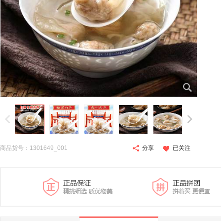
商品货号：1301649_001
分享
已关注