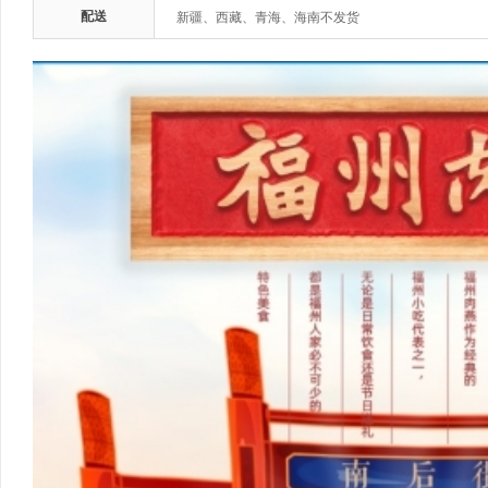
配送
新疆、西藏、青海、海南不发货