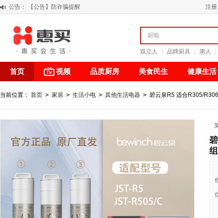
公告：
【积分调整公告】
注册
阳春三月 惠买带你感受第一颗黄果柑的清新甘甜
关于假冒我公司“惠买小程序“的声明
【公告】防诈骗提醒
双立人
|
品牌厨具
|
惠人
|
首页
视频
品质厨房
美食民生
健康生活
当前位置：
首页
>
家居
>
生活小电
>
其他生活电器
>
碧云泉R5 适合R305/R3
碧
组