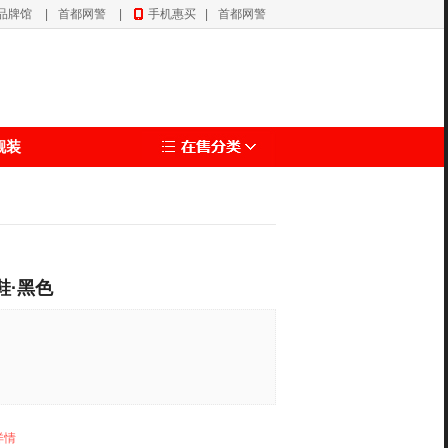
品牌馆
|
首都网警
|
手机惠买
|
首都网警
靓装
鞋·黑色
详情