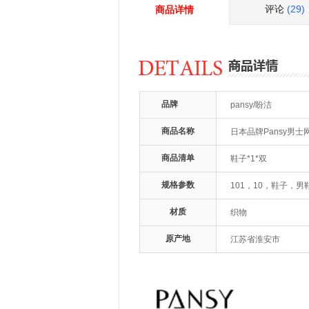
评论
(29)
商品详情
品牌
pansy/盼洁
商品名称
日本品牌Pansy男
商品清单
鞋子*1*双
规格参数
101，10，鞋子，男
材质
织物
原产地
江苏省淮安市