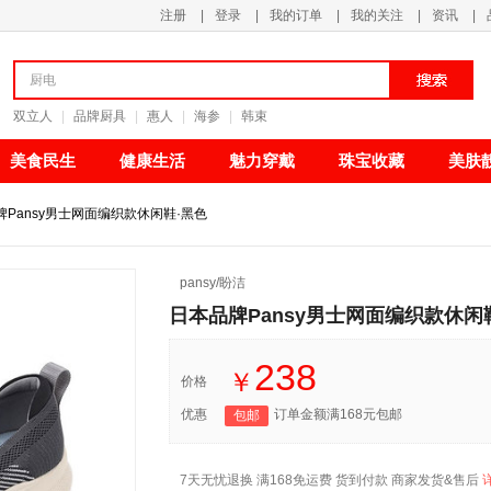
注册
|
登录
|
我的订单
|
我的关注
|
资讯
|
清新甘甜
双立人
|
品牌厨具
|
惠人
|
海参
|
韩束
美食民生
健康生活
魅力穿戴
珠宝收藏
美肤
Pansy男士网面编织款休闲鞋·黑色
pansy/盼洁
日本品牌Pansy男士网面编织款休闲
238
￥
价格
优惠
订单金额满168元包邮
包邮
7天无忧退换 满168免运费 货到付款 商家发货&售后