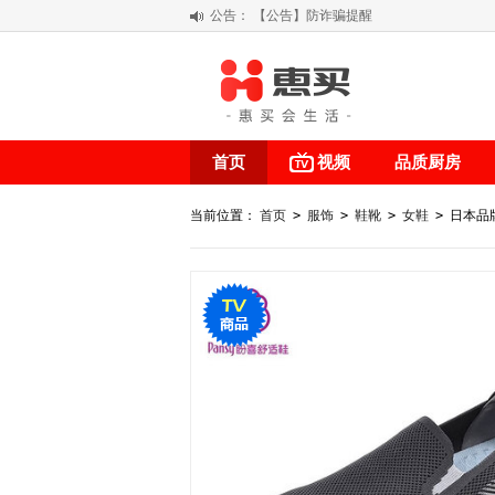
【公告】防诈骗提醒
公告：
【积分调整公告】
阳春三月 惠买带你感受第一颗黄果柑的
关于假冒我公司“惠买小程序“的声明
首页
视频
品质厨房
当前位置：
首页
>
服饰
>
鞋靴
>
女鞋
>
日本品牌