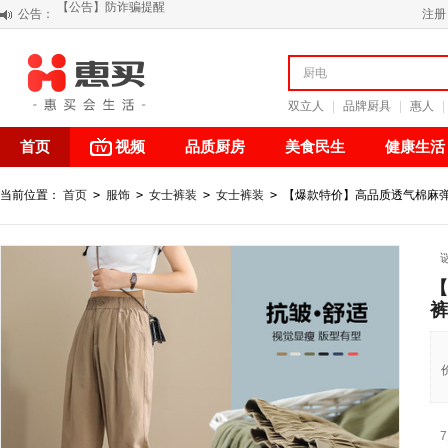
公告：
阳春三月 惠买带你感受第一颗黄果柑的清新甘甜
注册
关于假冒我公司“惠买小程序“的声明
【公告】防诈骗提醒
【积分调整公告】
双立人
|
品牌厨具
|
惠人
|
首页
视频
品质厨房
美食民生
健康生活
当前位置：
首页
>
服饰
>
女士裤装
>
女士裤装
>
【爆款特价】高品质透气棉麻弹
【
裤