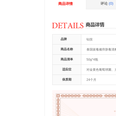
评论
(0)
商品详情
品牌
钻技
商品名称
泰国拔毒顽痒肤毒清擦
商品清单
50g*4瓶
适应症
对金黄色葡萄球菌、大
保质期
24个月