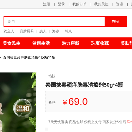
注册
|
登录
|
我的订单
|
我的关注
|
资讯
|
清新甘甜
双立人
|
品牌厨具
|
惠人
|
海参
|
韩束
美食民生
健康生活
魅力穿戴
珠宝收藏
美肤
>
泰国拔毒顽痒肤毒清擦剂50g*4瓶
钻技
泰国拔毒顽痒肤毒清擦剂50g*4瓶
69.0
￥
价格
7天无忧退换 商品包邮 仅线上支付 商家发货&售后
详