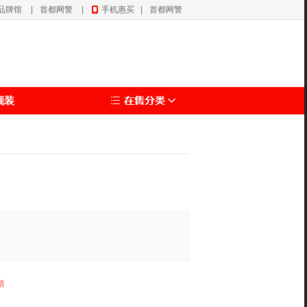
品牌馆
|
首都网警
|
手机惠买
|
首都网警
靓装
情