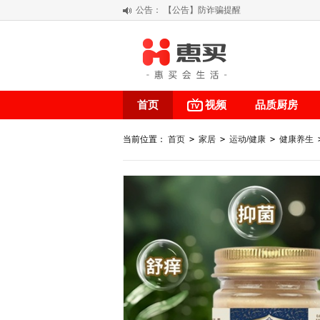
公告：
【积分调整公告】
阳春三月 惠买带你感受第一颗黄果柑的
关于假冒我公司“惠买小程序“的声明
【公告】防诈骗提醒
首页
视频
品质厨房
当前位置：
首页
>
家居
>
运动/健康
>
健康养生