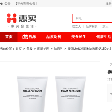
公告：
阳春三月 惠买带你感受第一颗黄果柑的清新甘甜
注册
关于假冒我公司“惠买小程序“的声明
【公告】防诈骗提醒
【积分调整公告】
双立人
|
品牌厨具
|
惠人
|
首页
视频
品质厨房
美食民生
健康生活
当前位置：
首页
>
美妆
>
面部护理
>
洁面乳
>
泰国UAU净润泡沫洗面奶150g*2
泰
洁