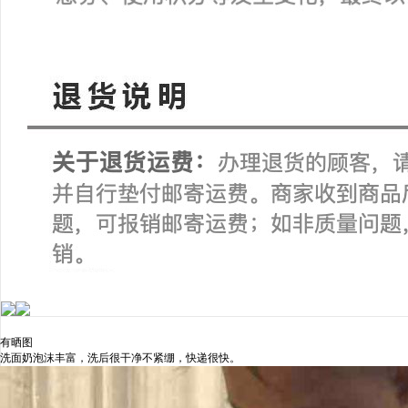
有晒图
洗面奶泡沫丰富，洗后很干净不紧绷，快递很快。