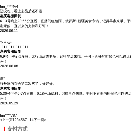
hm_****fA4
还没吃，看上去品质还不错
惠买客服回复
6.13号晚上20:55分直播，直播间红包雨，俄罗斯+新疆美食专场，记得早点来哦
谢亲的一直以来的支持和好评！
2026.06.11
T****wh
1111111111111111
惠买客服回复
6.9号下午2点直播，太行山甜杏专场，记得早点来哦。平时不直播的时候也可以进
评！
2026.06.08
虞*
行舟家的百合第二次买了，好好好。
惠买客服回复
5.30号下午5-7点直播，6.18开场福利，记得早点来哦。平时不直播的时候也可
评！
2026.05.29
hm****787
<
上一页
1
2
3
4
5
6
7
...
14
下一页
>