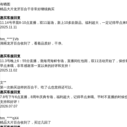
有晒图
精品大片龙牙百合干非常好继续购买
惠买客服回复
11.14号早晨8-10点直播，双11返场，新上10多款新品。福利超大，一定记得早点来
2025.11.11
hm_****1Vb
湖南龙牙百合收到了，看着品质好，干净。
惠买客服回复
11.3号晚上6：55分直播，渤海湾海鲜专场，直播间红包雨，双11活动开始了，保
早点来哦，非常感谢亲一直以来的好评和支持！
2025.11.02
文**
第一次购买这样的百合干。吃了么也觉得还可以。
惠买客服回复
7.8号下午6点直播，8周年庆典专场，福利超大，记得早点来哦。平时不直播的时
支持和好评！
2026.07.07
hm_****qX4
精品大片百合收到了，买过几回了