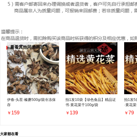
看看其他同类商品
伊春-头茬·榛蘑500g/袋冷冻保
拍1发10袋【绿色食品】精品证
拍1发
存
书·黄花菜干100g/袋
·黄花菜
159
139
79
￥
￥
￥
大家都在看