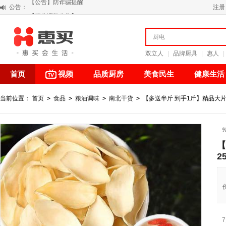
【积分调整公告】
公告：
注册
阳春三月 惠买带你感受第一颗黄果柑的清新甘甜
关于假冒我公司“惠买小程序“的声明
【公告】防诈骗提醒
双立人
|
品牌厨具
|
惠人
|
首页
视频
品质厨房
美食民生
健康生活
当前位置：
首页
>
食品
>
粮油调味
>
南北干货
>
【多送半斤 到手1斤】精品大片·
【
2