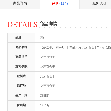
商品详情
服务说明
评论
(134)
品牌
勼尔
商品名称
【多送半斤 到手1斤】精品大片·龙牙百合干250g（泡
商品清单
龙牙百合干
规格参数
龙牙百合干
配料表
龙牙百合干
原产地
龙牙百合干
生产日期
新日期
保质期
12个月