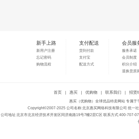
新手上路
支付配送
会员服
新用户注册
货到付款
服务承诺
忘记密码
支付宝
会员制度
购物流程
配送方式
积分介绍
退换货原
首页
惠买
优购物
联系我们
招贤
|
|
|
|
惠买（优购物）全球优品特卖网站 专属于千
Copyright©2007-2025 公司名称:北京惠买网络科技有限公司 统一社会
公司地址:北京市北京经济技术开发区同济南路19号7幢2层C区 联系方式:400-707-0