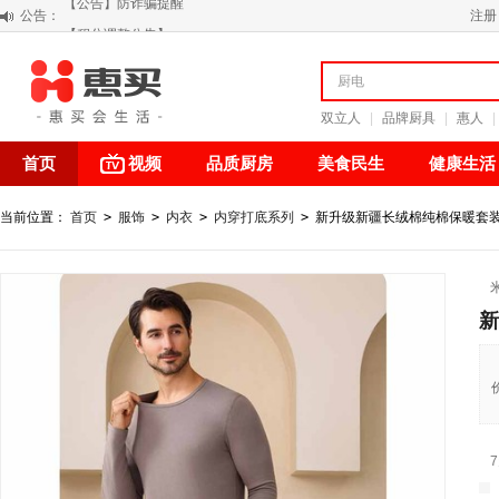
公告：
【积分调整公告】
注册
阳春三月 惠买带你感受第一颗黄果柑的清新甘甜
关于假冒我公司“惠买小程序“的声明
【公告】防诈骗提醒
双立人
|
品牌厨具
|
惠人
|
首页
视频
品质厨房
美食民生
健康生活
当前位置：
首页
>
服饰
>
内衣
>
内穿打底系列
>
新升级新疆长绒棉纯棉保暖套装
新