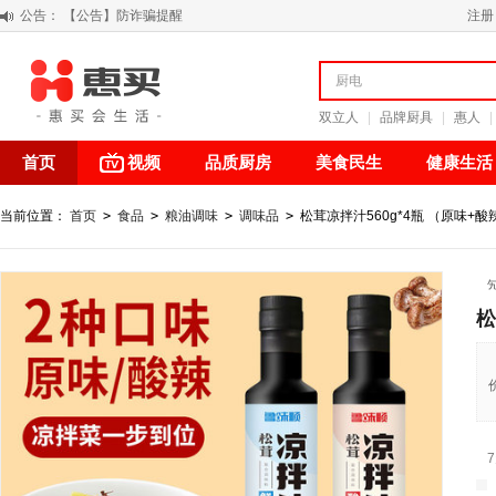
公告：
【积分调整公告】
注册
阳春三月 惠买带你感受第一颗黄果柑的清新甘甜
关于假冒我公司“惠买小程序“的声明
【公告】防诈骗提醒
双立人
|
品牌厨具
|
惠人
|
首页
视频
品质厨房
美食民生
健康生活
当前位置：
首页
>
食品
>
粮油调味
>
调味品
>
松茸凉拌汁560g*4瓶 （原味+酸
松