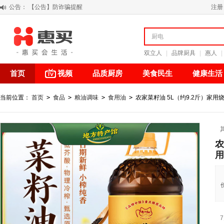
公告：
【积分调整公告】
注册
阳春三月 惠买带你感受第一颗黄果柑的清新甘甜
关于假冒我公司“惠买小程序“的声明
【公告】防诈骗提醒
双立人
|
品牌厨具
|
惠人
|
首页
视频
品质厨房
美食民生
健康生活
当前位置：
首页
>
食品
>
粮油调味
>
食用油
>
农家菜籽油 5L（约9.2斤）家
农
用