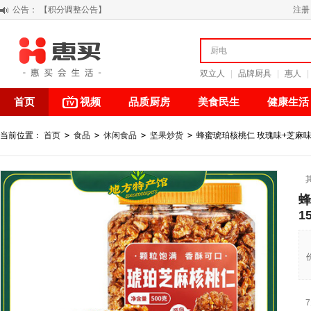
公告：
阳春三月 惠买带你感受第一颗黄果柑的清新甘甜
注册
关于假冒我公司“惠买小程序“的声明
【公告】防诈骗提醒
【积分调整公告】
双立人
|
品牌厨具
|
惠人
|
首页
视频
品质厨房
美食民生
健康生活
当前位置：
首页
>
食品
>
休闲食品
>
坚果炒货
>
蜂蜜琥珀核桃仁 玫瑰味+芝麻味
蜂
1