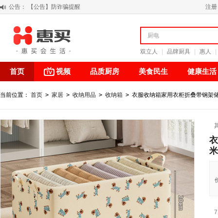
公告：
【积分调整公告】
注册
阳春三月 惠买带你感受第一颗黄果柑的清新甘甜
关于假冒我公司“惠买小程序“的声明
【公告】防诈骗提醒
双立人
|
品牌厨具
|
惠人
|
首页
视频
品质厨房
美食民生
健康生活
当前位置：
首页
>
家居
>
收纳用品
>
收纳箱
>
衣服收纳箱家用衣柜折叠带钢架储物筐
衣
米