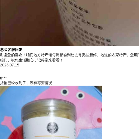
惠买客服回复
谢谢您的喜欢！咱们地方特产馆每周都会到处去寻觅些新鲜、地道的农家特产。您顺
咱们。祝您生活顺心，记得常来看看！
2026.07.15
8***
货物已经收到了，没有霉变情况！