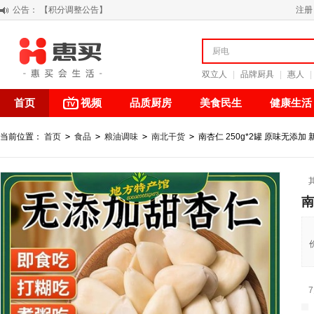
公告：
阳春三月 惠买带你感受第一颗黄果柑的清新甘甜
注册
关于假冒我公司“惠买小程序“的声明
【公告】防诈骗提醒
【积分调整公告】
双立人
|
品牌厨具
|
惠人
|
首页
视频
品质厨房
美食民生
健康生活
当前位置：
首页
>
食品
>
粮油调味
>
南北干货
>
南杏仁 250g*2罐 原味无添加
南