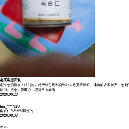
惠买客服回复
谢谢您的喜欢！咱们地方特产馆每周都会到处去寻觅些新鲜、地道的农家特产。您顺
咱们。祝您生活顺心，记得常来看看！
2026.06.23
hm_****N2U
南杏仁2罐收到挺好的。
2026.08.03
开***