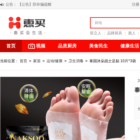
公告：
【积分调整公告】
注册
阳春三月 惠买带你感受第一颗黄果柑的清新甘甜
关于假冒我公司“惠买小程序“的声明
【公告】防诈骗提醒
双立人
|
品牌厨具
|
惠人
|
首页
视频
品质厨房
美食民生
健康生活
当前位置：
首页
>
家居
>
运动/健康
>
卫生消毒
>
泰国沐朵战士足贴 10片*3袋
泰