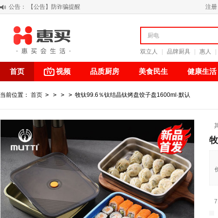
公告：
【积分调整公告】
注册
阳春三月 惠买带你感受第一颗黄果柑的清新甘甜
关于假冒我公司“惠买小程序“的声明
【公告】防诈骗提醒
双立人
|
品牌厨具
|
惠人
|
首页
视频
品质厨房
美食民生
健康生活
当前位置：
首页
>
>
>
>
牧钛99.6％钛结晶钛烤盘饺子盘1600ml·默认
牧