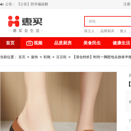
公告：
【积分调整公告】
注册
阳春三月 惠买带你感受第一颗黄果柑的清新甘甜
关于假冒我公司“惠买小程序“的声明
【公告】防诈骗提醒
双立人
|
品牌厨具
|
惠人
|
首页
视频
品质厨房
美食民生
健康生活
当前位置：
首页
>
服饰
>
鞋靴
>
豆豆鞋
>
【清仓特价】时尚一脚蹬包头勃肯半拖
【