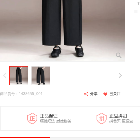
商品货号：1438655_001
分享
已关注