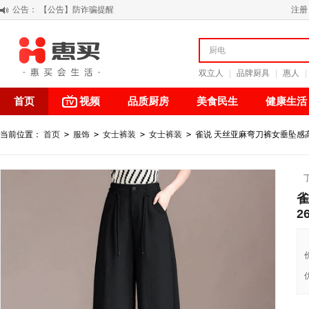
公告：
【积分调整公告】
注册
阳春三月 惠买带你感受第一颗黄果柑的清新甘甜
关于假冒我公司“惠买小程序“的声明
【公告】防诈骗提醒
双立人
|
品牌厨具
|
惠人
|
首页
视频
品质厨房
美食民生
健康生活
当前位置：
首页
>
服饰
>
女士裤装
>
女士裤装
>
雀说 天丝亚麻弯刀裤女垂坠感高
雀
2