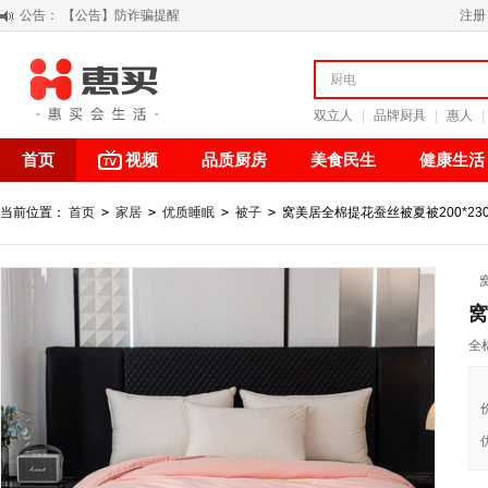
公告：
【积分调整公告】
注册
阳春三月 惠买带你感受第一颗黄果柑的清新甘甜
关于假冒我公司“惠买小程序“的声明
【公告】防诈骗提醒
双立人
|
品牌厨具
|
惠人
|
首页
视频
品质厨房
美食民生
健康生活
当前位置：
首页
>
家居
>
优质睡眠
>
被子
>
窝美居全棉提花蚕丝被夏被200*230
窝
全