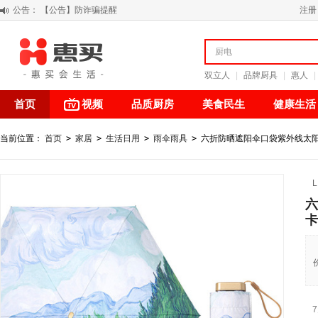
公告：
【积分调整公告】
注册
阳春三月 惠买带你感受第一颗黄果柑的清新甘甜
关于假冒我公司“惠买小程序“的声明
【公告】防诈骗提醒
双立人
|
品牌厨具
|
惠人
|
首页
视频
品质厨房
美食民生
健康生活
当前位置：
首页
>
家居
>
生活日用
>
雨伞雨具
>
六折防晒遮阳伞口袋紫外线太阳
L
六
卡