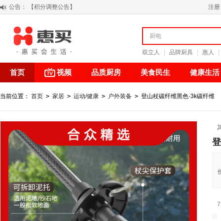
公告：
阳春三月 惠买带你感受第一颗黄果柑的清新甘甜
注册
关于假冒我公司“惠买小程序“的声明
【公告】防诈骗提醒
【积分调整公告】
双立人
|
品牌厨具
|
惠人
|
首页
视频
品质厨房
美食民生
健康生活
当前位置：
首页
>
家居
>
运动/健康
>
户外装备
>
登山杖碳纤维黑色·3k碳纤维
登