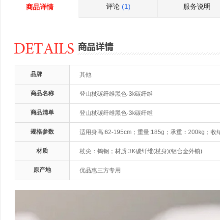
评论
(1)
服务说明
商品详情
品牌
其他
商品名称
登山杖碳纤维黑色·3k碳纤维
商品清单
登山杖碳纤维黑色·3k碳纤维
规格参数
适用身高:62-195cm；重量:185g；承重：200kg；收
材质
杖尖：钨钢；材质:3K碳纤维(杖身)(铝合金外锁)
原产地
优品惠三方专用