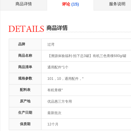
商品详情
服务说明
评论
(15)
品牌
过湾
商品名称
【溯源体验福利-拍下总3罐】有机三色青稞680g/罐
商品清单
通用配件*1个
规格参数
101，10，通用配件，*
配料表
有机青稞*
原产地
优品惠三方专用
生产日期
最新批次
保质期
12个月