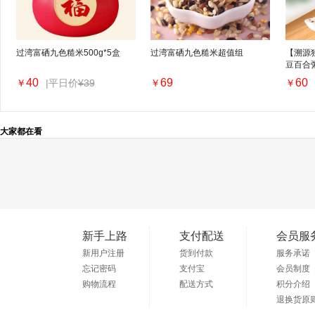
过湾富硒九色糙米500g*5盒
过湾富硒九色糙米超值组
【溯源
豆百合粥
350g*3
40
69
60
|平日价
¥39
￥
￥
￥
大家都在看
新手上路
支付配送
会员服
新用户注册
货到付款
服务承诺
忘记密码
支付宝
会员制度
购物流程
配送方式
积分介绍
退换货原