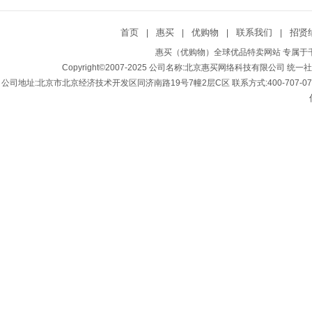
首页
惠买
优购物
联系我们
招贤
|
|
|
|
惠买（优购物）全球优品特卖网站 专属于千
Copyright©2007-2025 公司名称:北京惠买网络科技有限公司 统一社会
公司地址:北京市北京经济技术开发区同济南路19号7幢2层C区 联系方式:400-707-0