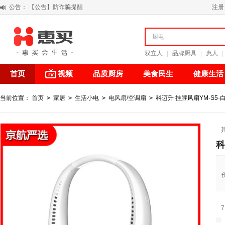
公告：
【积分调整公告】
注册
阳春三月 惠买带你感受第一颗黄果柑的清新甘甜
关于假冒我公司“惠买小程序“的声明
【公告】防诈骗提醒
双立人
|
品牌厨具
|
惠人
|
首页
视频
品质厨房
美食民生
健康生活
当前位置：
首页
>
家居
>
生活小电
>
电风扇/空调扇
>
科迈升 挂脖风扇YM-S5·
科