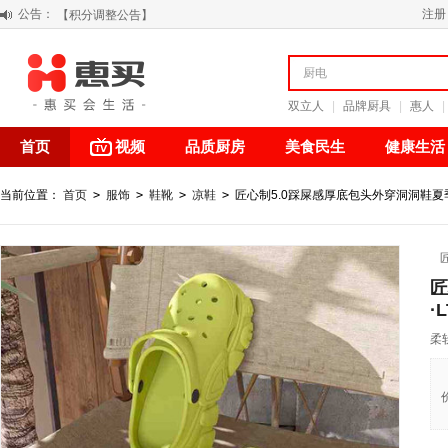
公告：
注册
阳春三月 惠买带你感受第一颗黄果柑的清新甘甜
关于假冒我公司“惠买小程序“的声明
【公告】防诈骗提醒
双立人
|
品牌厨具
|
惠人
|
首页
视频
品质厨房
美食民生
健康生活
当前位置：
首页
>
服饰
>
鞋靴
>
凉鞋
>
匠心制5.0踩屎感厚底包头外穿洞洞鞋夏季
匠
·
柔