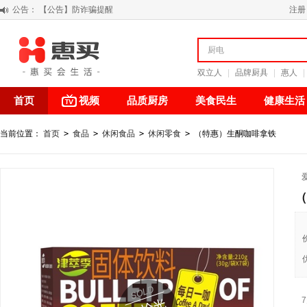
公告：
【公告】防诈骗提醒
注册
【积分调整公告】
阳春三月 惠买带你感受第一颗黄果柑的清新甘甜
关于假冒我公司“惠买小程序“的声明
双立人
|
品牌厨具
|
惠人
|
首页
视频
品质厨房
美食民生
健康生活
当前位置：
首页
>
食品
>
休闲食品
>
休闲零食
>
（特惠）生酮咖啡拿铁
（