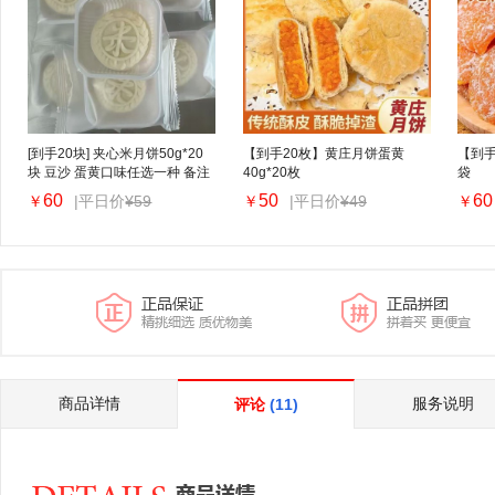
[到手20块] 夹心米月饼50g*20
【到手20枚】黄庄月饼蛋黄
【到手
块 豆沙 蛋黄口味任选一种 备注
40g*20枚
袋
60
50
60
|平日价
¥59
|平日价
¥49
￥
￥
￥
商品详情
服务说明
评论
(11)