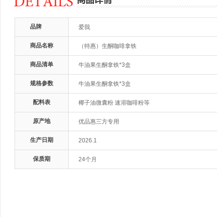
品牌
爱我
商品名称
（特惠）生酮咖啡拿铁
商品清单
牛油果生酮拿铁*3盒
规格参数
牛油果生酮拿铁*3盒
配料表
椰子油微囊粉 速溶咖啡粉等
原产地
优品惠三方专用
生产日期
2026.1
保质期
24个月