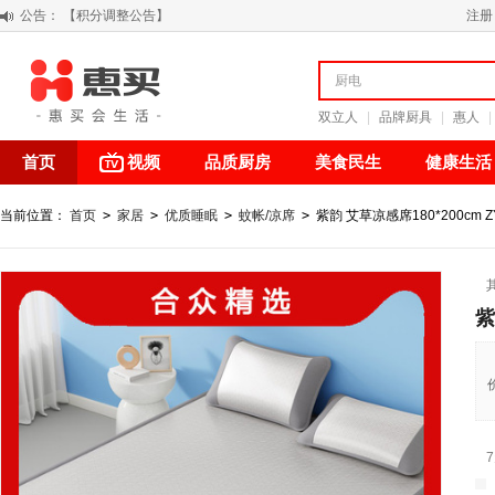
公告：
阳春三月 惠买带你感受第一颗黄果柑的清新甘甜
注册
关于假冒我公司“惠买小程序“的声明
【公告】防诈骗提醒
【积分调整公告】
双立人
|
品牌厨具
|
惠人
|
首页
视频
品质厨房
美食民生
健康生活
当前位置：
首页
>
家居
>
优质睡眠
>
蚊帐/凉席
>
紫韵 艾草凉感席180*200cm ZY
紫