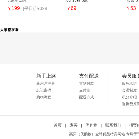
长效消毒剂
8g*15粒*5瓶
包/盒*5
199
69
53
|平日价
¥399
￥
￥
￥
大家都在看
新手上路
支付配送
会员服
新用户注册
货到付款
服务承诺
忘记密码
支付宝
会员制度
购物流程
配送方式
积分介绍
退换货原
首页
惠买
优购物
联系我们
招贤
|
|
|
|
惠买（优购物）全球优品特卖网站 专属于千