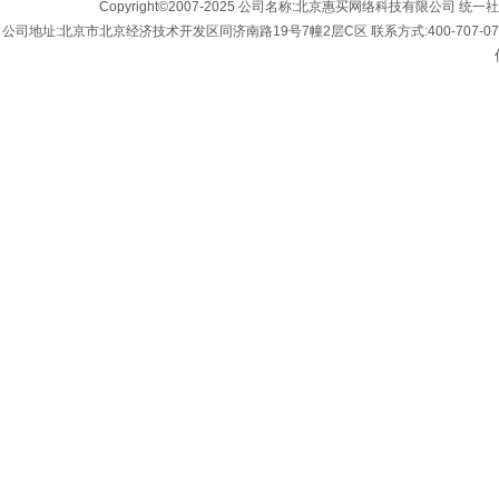
Copyright©2007-2025 公司名称:北京惠买网络科技有限公司 统一社会
公司地址:北京市北京经济技术开发区同济南路19号7幢2层C区 联系方式:400-707-0