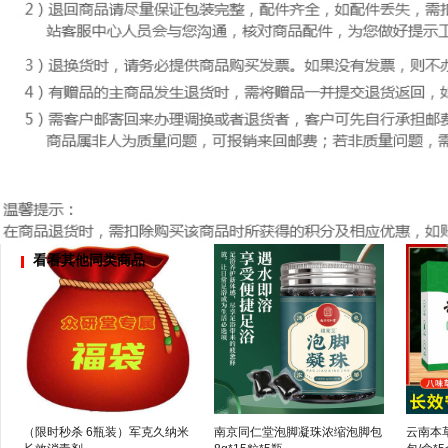
看看其他同类商品
（限时秒杀 6瓶装）军克久纳米
南京同仁堂泡脚凝珠浓缩泡脚包
云南本草