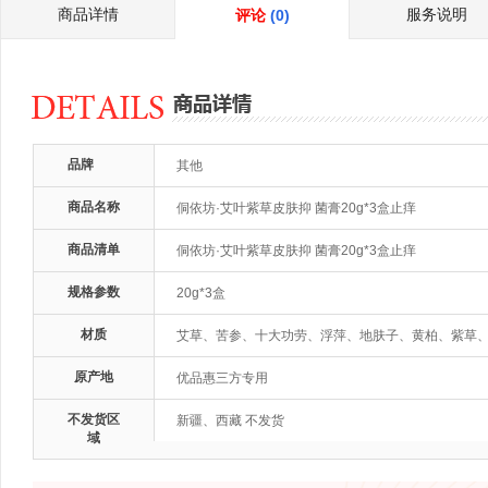
商品详情
服务说明
评论
(0)
品牌
其他
商品名称
侗依坊·艾叶紫草皮肤抑 菌膏20g*3盒止痒
商品清单
侗依坊·艾叶紫草皮肤抑 菌膏20g*3盒止痒
规格参数
20g*3盒
材质
艾草、苦参、十大功劳、浮萍、地肤子、黄柏、紫草
原产地
优品惠三方专用
不发货区
新疆、西藏 不发货
域