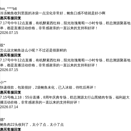
hm_****btt
冷冻鲍鱼收到里面的冰袋一点没化非常好，鲍鱼口感不错就是好小啊
惠买客服回复
7.17号中午12点直播，有机酵素西红柿，阳光玫瑰葡萄一小时专场，郄总溯源聚
单，都是直播活动价格，非常感谢亲的一直以来的支持和好评！
2026.07.15
双*
怎么这次鲍鱼这么小呢？不过还是很新鲜的
惠买客服回复
7.17号中午12点直播，有机酵素西红柿，阳光玫瑰葡萄一小时专场，郄总溯源聚
单，都是直播活动价格，非常感谢亲的一直以来的支持和好评！
2026.07.15
小**
快递很炊，包装很好，2袋鲍鱼未化，已入冰箱，待吃后再评！
惠买客服回复
7.15号晚上18：55分直播，8周年庆典专场，郄总溯源太行山黑猪肉专场，福利
播活动价格，非常感谢亲的一直以来的支持和好评！
2026.07.14
德*
鲍鱼肉22头收到了，太小了点，太小了点
惠买客服回复