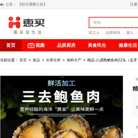
公告：
注册
阳春三月 惠买带你感受第一颗黄果柑的清新甘甜
关于假冒我公司“惠买小程序“的声明
【公告】防诈骗提醒
双立人
|
品牌厨具
|
惠人
|
首页
视频
品质厨房
美食民生
健康生活
当前位置：
首页
>
食品
>
水果生鲜
>
海鲜水产
>
精品-八成熟鲍鱼肉22头（去
精