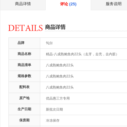
商品详情
服务说明
评论
(25)
品牌
勼尔
商品名称
精品-八成熟鲍鱼肉22头（去牙，去壳，去内脏）
商品清单
八成熟鲍鱼肉22头
规格参数
八成熟鲍鱼肉22头
配料表
八成熟鲍鱼肉22头
原产地
优品惠三方专用
生产日期
新批次日期
保质期
冷冻保存