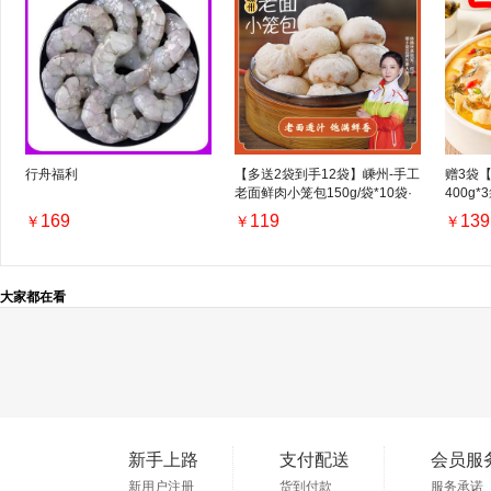
行舟福利
【多送2袋到手12袋】嵊州-手工
赠3袋
老面鲜肉小笼包150g/袋*10袋·
400g
顺丰包邮
169
119
139
￥
￥
￥
大家都在看
新手上路
支付配送
会员服
新用户注册
货到付款
服务承诺